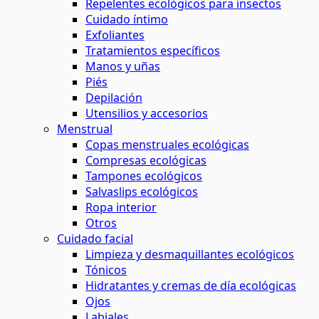
Repelentes ecológicos para insectos
Cuidado íntimo
Exfoliantes
Tratamientos específicos
Manos y uñas
Piés
Depilación
Utensilios y accesorios
Menstrual
Copas menstruales ecológicas
Compresas ecológicas
Tampones ecológicos
Salvaslips ecológicos
Ropa interior
Otros
Cuidado facial
Limpieza y desmaquillantes ecológicos
Tónicos
Hidratantes y cremas de día ecológicas
Ojos
Labiales