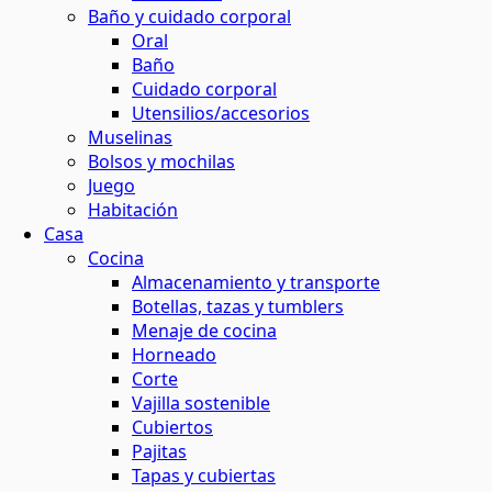
Baño y cuidado corporal
Oral
Baño
Cuidado corporal
Utensilios/accesorios
Muselinas
Bolsos y mochilas
Juego
Habitación
Casa
Cocina
Almacenamiento y transporte
Botellas, tazas y tumblers
Menaje de cocina
Horneado
Corte
Vajilla sostenible
Cubiertos
Pajitas
Tapas y cubiertas