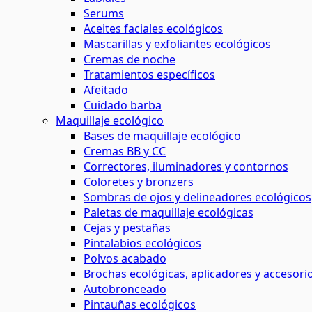
Serums
Aceites faciales ecológicos
Mascarillas y exfoliantes ecológicos
Cremas de noche
Tratamientos específicos
Afeitado
Cuidado barba
Maquillaje ecológico
Bases de maquillaje ecológico
Cremas BB y CC
Correctores, iluminadores y contornos
Coloretes y bronzers
Sombras de ojos y delineadores ecológicos
Paletas de maquillaje ecológicas
Cejas y pestañas
Pintalabios ecológicos
Polvos acabado
Brochas ecológicas, aplicadores y accesori
Autobronceado
Pintauñas ecológicos