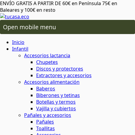
ENVÍO GRATIS A PARTIR DE 60€ en Península 75€ en
Baleares y 100€ en resto
Open mobile menu
 oral
os lactancia
Inicio
ico de más
 plásticos ni tóxicos
o ambiente o tu salud
áximo cuidado
para cereales y legumbres
ra snacks, bocadillos y almuerzos
 capilar
rio y baño
ios alimentación
Infantil
Accesorios lactancia
Chupetes
da del planeta
rma saludable y respetuosa
 y sostenibles
 corporal
ón
 y accesorios
Discos y protectores
Extractores y accesorios
Accesorios alimentación
atural y respetuoso con el medio
minantes
ia
Baberos
al
cuidado corporal
Biberones y tetinas
Botellas y termos
basura
Vajilla y cubiertos
 facial
ies
s
Pañales y accesorios
Pañales
 de insectos
mochilas
Toallitas
aje
servilletas