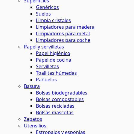
Superficies
Genéricos
Suelos
Limpia cristales
Limpiadores para madera
Limpiadores para metal
Limpiadores para coche
Papel y servilletas
Papel higiénico
Papel de cocina
Servilletas
Toallitas húmedas
Pañuelos
Basura
Bolsas biodegradables
Bolsas compostables
Bolsas recicladas
Bolsas mascotas
Zapatos
Utensilios
Estropajos y esponjas