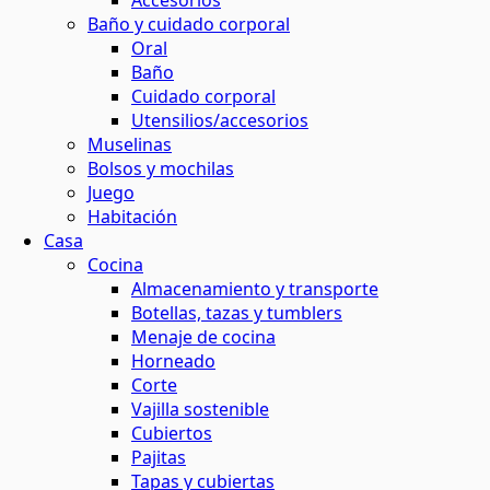
Accesorios
Baño y cuidado corporal
maquillaje natural
ina o el baño
 contornos
 y horticultura
Oral
ión solar
Baño
Cuidado corporal
basura
 de residuos
Utensilios/accesorios
s
Muselinas
Bolsos y mochilas
el agua
Juego
ar
os
Habitación
Casa
 y menos residuos
 energética
Cocina
tantes
Almacenamiento y transporte
Botellas, tazas y tumblers
s
Menaje de cocina
Horneado
Corte
ción
Vajilla sostenible
Cubiertos
Pajitas
os
Tapas y cubiertas