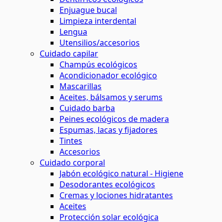
Enjuague bucal
Limpieza interdental
Lengua
Utensilios/accesorios
Cuidado capilar
Champús ecológicos
Acondicionador ecológico
Mascarillas
Aceites, bálsamos y serums
Cuidado barba
Peines ecológicos de madera
Espumas, lacas y fijadores
Tintes
Accesorios
Cuidado corporal
Jabón ecológico natural - Higiene
Desodorantes ecológicos
Cremas y lociones hidratantes
Aceites
Protección solar ecológica