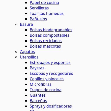
Papel de cocina
Servilletas
Toallitas húmedas
Pañuelos
Basura
Bolsas biodegradables
Bolsas compostables
Bolsas recicladas
Bolsas mascotas
Zapatos
Utensilios
Estropajos y esponjas
Bayetas
Escobas y recogedores
Cepillos y pinceles
Microfibras
Trapos de cocina
Guantes
Barreños
Sprays y dosificadores