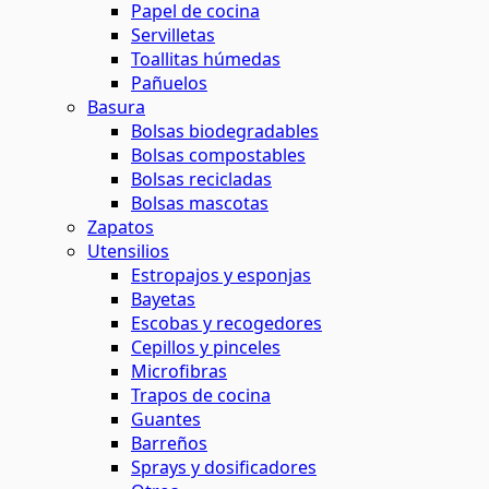
Papel de cocina
Servilletas
Toallitas húmedas
Pañuelos
Basura
Bolsas biodegradables
Bolsas compostables
Bolsas recicladas
Bolsas mascotas
Zapatos
Utensilios
Estropajos y esponjas
Bayetas
Escobas y recogedores
Cepillos y pinceles
Microfibras
Trapos de cocina
Guantes
Barreños
Sprays y dosificadores