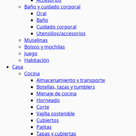
Accesorios
Baño y cuidado corporal
maquillaje natural
ina o el baño
 contornos
 y horticultura
Oral
ión solar
Baño
Cuidado corporal
basura
 de residuos
Utensilios/accesorios
s
Muselinas
Bolsos y mochilas
el agua
Juego
ar
os
Habitación
Casa
 y menos residuos
 energética
Cocina
tantes
Almacenamiento y transporte
Botellas, tazas y tumblers
s
Menaje de cocina
Horneado
Corte
ción
Vajilla sostenible
Cubiertos
Pajitas
os
Tapas y cubiertas