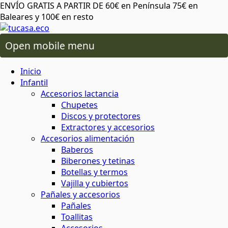
ENVÍO GRATIS A PARTIR DE 60€ en Península 75€ en
Baleares y 100€ en resto
Open mobile menu
 oral
os lactancia
Inicio
ico de más
 plásticos ni tóxicos
o ambiente o tu salud
áximo cuidado
para cereales y legumbres
ra snacks, bocadillos y almuerzos
 capilar
rio y baño
ios alimentación
Infantil
Accesorios lactancia
Chupetes
da del planeta
rma saludable y respetuosa
 y sostenibles
 corporal
ón
 y accesorios
Discos y protectores
Extractores y accesorios
Accesorios alimentación
atural y respetuoso con el medio
minantes
ia
Baberos
al
cuidado corporal
Biberones y tetinas
Botellas y termos
basura
Vajilla y cubiertos
 facial
ies
s
Pañales y accesorios
Pañales
 de insectos
mochilas
Toallitas
aje
servilletas