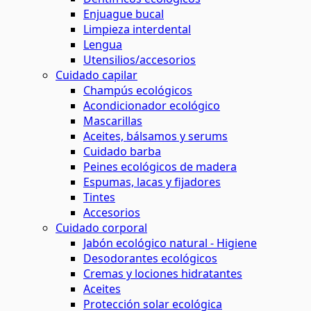
Enjuague bucal
Limpieza interdental
Lengua
Utensilios/accesorios
Cuidado capilar
Champús ecológicos
Acondicionador ecológico
Mascarillas
Aceites, bálsamos y serums
Cuidado barba
Peines ecológicos de madera
Espumas, lacas y fijadores
Tintes
Accesorios
Cuidado corporal
Jabón ecológico natural - Higiene
Desodorantes ecológicos
Cremas y lociones hidratantes
Aceites
Protección solar ecológica