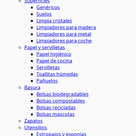
Superficies
Genéricos
Suelos
Limpia cristales
Limpiadores para madera
Limpiadores para metal
Limpiadores para coche
Papel y servilletas
Papel higiénico
Papel de cocina
Servilletas
Toallitas húmedas
Pañuelos
Basura
Bolsas biodegradables
Bolsas compostables
Bolsas recicladas
Bolsas mascotas
Zapatos
Utensilios
Estropajos y esponjas