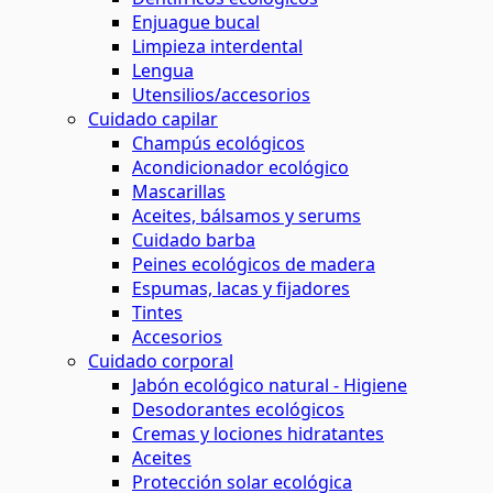
Enjuague bucal
Limpieza interdental
Lengua
Utensilios/accesorios
Cuidado capilar
Champús ecológicos
Acondicionador ecológico
Mascarillas
Aceites, bálsamos y serums
Cuidado barba
Peines ecológicos de madera
Espumas, lacas y fijadores
Tintes
Accesorios
Cuidado corporal
Jabón ecológico natural - Higiene
Desodorantes ecológicos
Cremas y lociones hidratantes
Aceites
Protección solar ecológica