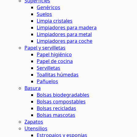
Superficies
Genéricos
Suelos
Limpia cristales
Limpiadores para madera
Limpiadores para metal
Limpiadores para coche
Papel y servilletas
Papel higiénico
Papel de cocina
Servilletas
Toallitas húmedas
Pañuelos
Basura
Bolsas biodegradables
Bolsas compostables
Bolsas recicladas
Bolsas mascotas
Zapatos
Utensilios
Estropajos y esponjas