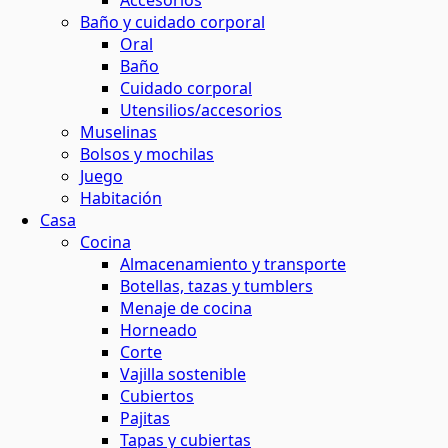
Accesorios
Baño y cuidado corporal
maquillaje natural
ina o el baño
 contornos
 y horticultura
Oral
ión solar
Baño
Cuidado corporal
basura
 de residuos
Utensilios/accesorios
s
Muselinas
Bolsos y mochilas
el agua
Juego
ar
os
Habitación
Casa
 y menos residuos
 energética
Cocina
tantes
Almacenamiento y transporte
Botellas, tazas y tumblers
s
Menaje de cocina
Horneado
Corte
ción
Vajilla sostenible
Cubiertos
Pajitas
os
Tapas y cubiertas