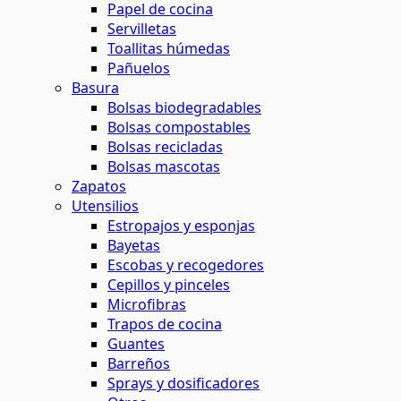
Papel de cocina
Servilletas
Toallitas húmedas
Pañuelos
Basura
Bolsas biodegradables
Bolsas compostables
Bolsas recicladas
Bolsas mascotas
Zapatos
Utensilios
Estropajos y esponjas
Bayetas
Escobas y recogedores
Cepillos y pinceles
Microfibras
Trapos de cocina
Guantes
Barreños
Sprays y dosificadores