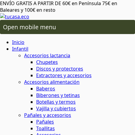
ENVÍO GRATIS A PARTIR DE 60€ en Península 75€ en
Baleares y 100€ en resto
Open mobile menu
 oral
os lactancia
Inicio
ico de más
 plásticos ni tóxicos
o ambiente o tu salud
áximo cuidado
para cereales y legumbres
ra snacks, bocadillos y almuerzos
 capilar
rio y baño
ios alimentación
Infantil
Accesorios lactancia
Chupetes
da del planeta
rma saludable y respetuosa
 y sostenibles
 corporal
ón
 y accesorios
Discos y protectores
Extractores y accesorios
Accesorios alimentación
atural y respetuoso con el medio
minantes
ia
Baberos
al
cuidado corporal
Biberones y tetinas
Botellas y termos
basura
Vajilla y cubiertos
 facial
ies
s
Pañales y accesorios
Pañales
 de insectos
mochilas
Toallitas
aje
servilletas