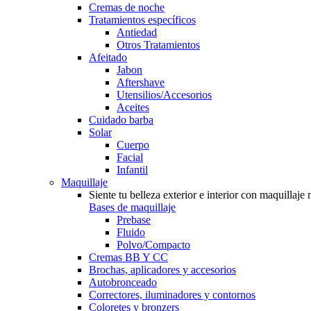
Cremas de noche
Tratamientos específicos
Antiedad
Otros Tratamientos
Afeitado
Jabon
Aftershave
Utensilios/Accesorios
Aceites
Cuidado barba
Solar
Cuerpo
Facial
Infantil
Maquillaje
Siente tu belleza exterior e interior con maquillaje 
Bases de maquillaje
Prebase
Fluido
Polvo/Compacto
Cremas BB Y CC
Brochas, aplicadores y accesorios
Autobronceado
Correctores, iluminadores y contornos
Coloretes y bronzers