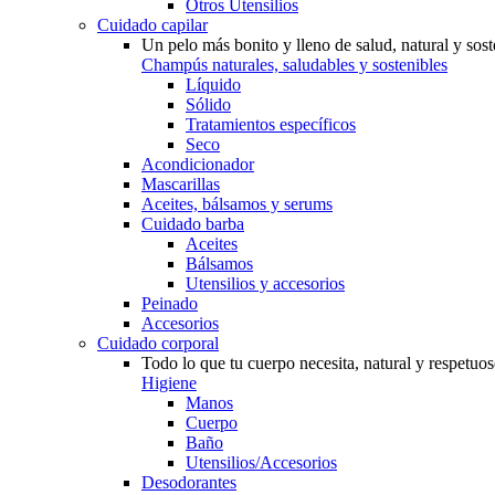
Otros Utensilios
Cuidado capilar
Un pelo más bonito y lleno de salud, natural y sost
Champús naturales, saludables y sostenibles
Líquido
Sólido
Tratamientos específicos
Seco
Acondicionador
Mascarillas
Aceites, bálsamos y serums
Cuidado barba
Aceites
Bálsamos
Utensilios y accesorios
Peinado
Accesorios
Cuidado corporal
Todo lo que tu cuerpo necesita, natural y respetuo
Higiene
Manos
Cuerpo
Baño
Utensilios/Accesorios
Desodorantes