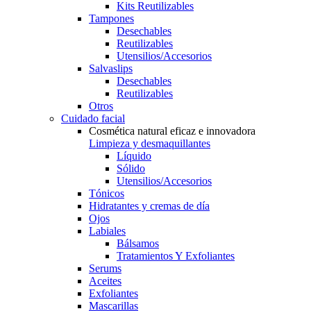
Kits Reutilizables
Tampones
Desechables
Reutilizables
Utensilios/Accesorios
Salvaslips
Desechables
Reutilizables
Otros
Cuidado facial
Cosmética natural eficaz e innovadora
Limpieza y desmaquillantes
Líquido
Sólido
Utensilios/Accesorios
Tónicos
Hidratantes y cremas de día
Ojos
Labiales
Bálsamos
Tratamientos Y Exfoliantes
Serums
Aceites
Exfoliantes
Mascarillas