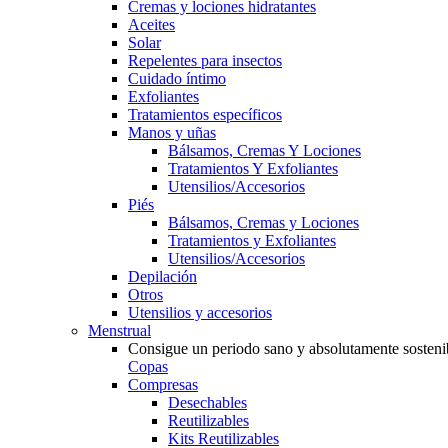
Cremas y lociones hidratantes
Aceites
Solar
Repelentes para insectos
Cuidado íntimo
Exfoliantes
Tratamientos específicos
Manos y uñas
Bálsamos, Cremas Y Lociones
Tratamientos Y Exfoliantes
Utensilios/Accesorios
Piés
Bálsamos, Cremas y Lociones
Tratamientos y Exfoliantes
Utensilios/Accesorios
Depilación
Otros
Utensilios y accesorios
Menstrual
Consigue un periodo sano y absolutamente sosteni
Copas
Compresas
Desechables
Reutilizables
Kits Reutilizables