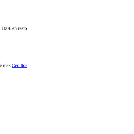
100€ en resto
de más
Cepillos