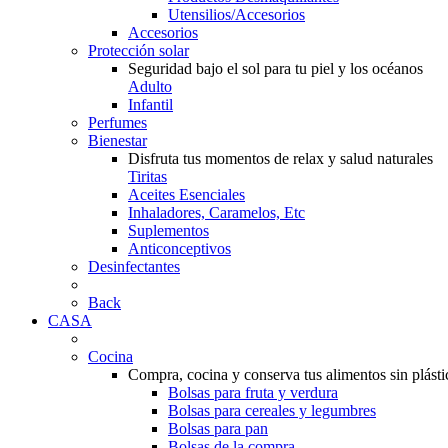
Utensilios/Accesorios
Accesorios
Protección solar
Seguridad bajo el sol para tu piel y los océanos
Adulto
Infantil
Perfumes
Bienestar
Disfruta tus momentos de relax y salud naturales
Tiritas
Aceites Esenciales
Inhaladores, Caramelos, Etc
Suplementos
Anticonceptivos
Desinfectantes
Back
CASA
Cocina
Compra, cocina y conserva tus alimentos sin plásti
Bolsas para fruta y verdura
Bolsas para cereales y legumbres
Bolsas para pan
Bolsas de la compra