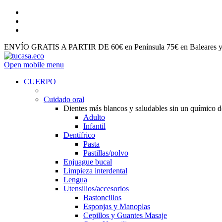
ENVÍO GRATIS A PARTIR DE 60€ en Península 75€ en Baleares y 
Open mobile menu
CUERPO
Cuidado oral
Dientes más blancos y saludables sin un químico 
Adulto
Infantil
Dentífrico
Pasta
Pastillas/polvo
Enjuague bucal
Limpieza interdental
Lengua
Utensilios/accesorios
Bastoncillos
Esponjas y Manoplas
Cepillos y Guantes Masaje