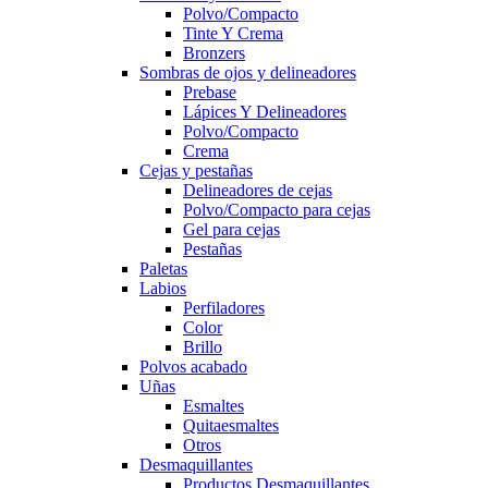
Polvo/Compacto
Tinte Y Crema
Bronzers
Sombras de ojos y delineadores
Prebase
Lápices Y Delineadores
Polvo/Compacto
Crema
Cejas y pestañas
Delineadores de cejas
Polvo/Compacto para cejas
Gel para cejas
Pestañas
Paletas
Labios
Perfiladores
Color
Brillo
Polvos acabado
Uñas
Esmaltes
Quitaesmaltes
Otros
Desmaquillantes
Productos Desmaquillantes