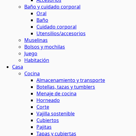
Accesorios
Baño y cuidado corporal
maquillaje natural
ina o el baño
 contornos
 y horticultura
Oral
ión solar
Baño
Cuidado corporal
basura
 de residuos
Utensilios/accesorios
s
Muselinas
Bolsos y mochilas
el agua
Juego
ar
os
Habitación
Casa
 y menos residuos
 energética
Cocina
tantes
Almacenamiento y transporte
Botellas, tazas y tumblers
s
Menaje de cocina
Horneado
Corte
ción
Vajilla sostenible
Cubiertos
Pajitas
os
Tapas y cubiertas