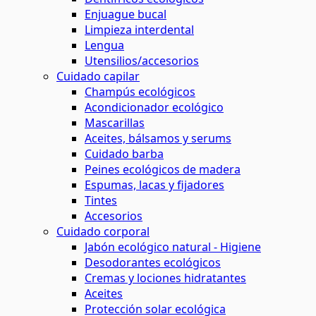
Enjuague bucal
Limpieza interdental
Lengua
Utensilios/accesorios
Cuidado capilar
Champús ecológicos
Acondicionador ecológico
Mascarillas
Aceites, bálsamos y serums
Cuidado barba
Peines ecológicos de madera
Espumas, lacas y fijadores
Tintes
Accesorios
Cuidado corporal
Jabón ecológico natural - Higiene
Desodorantes ecológicos
Cremas y lociones hidratantes
Aceites
Protección solar ecológica