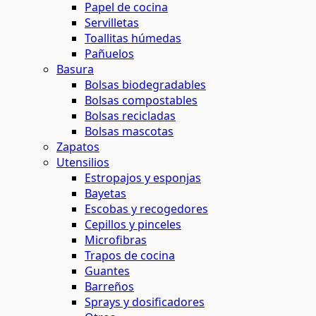
Papel de cocina
Servilletas
Toallitas húmedas
Pañuelos
Basura
Bolsas biodegradables
Bolsas compostables
Bolsas recicladas
Bolsas mascotas
Zapatos
Utensilios
Estropajos y esponjas
Bayetas
Escobas y recogedores
Cepillos y pinceles
Microfibras
Trapos de cocina
Guantes
Barreños
Sprays y dosificadores