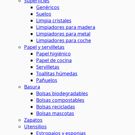
Superficies
Genéricos
Suelos
Limpia cristales
Limpiadores para madera
Limpiadores para metal
Limpiadores para coche
Papel y servilletas
Papel higiénico
Papel de cocina
Servilletas
Toallitas húmedas
Pañuelos
Basura
Bolsas biodegradables
Bolsas compostables
Bolsas recicladas
Bolsas mascotas
Zapatos
Utensilios
Estropajos y esponjas