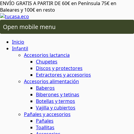
ENVÍO GRATIS A PARTIR DE 60€ en Península 75€ en
Baleares y 100€ en resto
Open mobile menu
 oral
os lactancia
Inicio
ico de más
 plásticos ni tóxicos
o ambiente o tu salud
áximo cuidado
para cereales y legumbres
ra snacks, bocadillos y almuerzos
 capilar
rio y baño
ios alimentación
Infantil
Accesorios lactancia
Chupetes
da del planeta
rma saludable y respetuosa
 y sostenibles
 corporal
ón
 y accesorios
Discos y protectores
Extractores y accesorios
Accesorios alimentación
atural y respetuoso con el medio
minantes
ia
Baberos
al
cuidado corporal
Biberones y tetinas
Botellas y termos
basura
Vajilla y cubiertos
 facial
ies
s
Pañales y accesorios
Pañales
 de insectos
mochilas
Toallitas
aje
servilletas