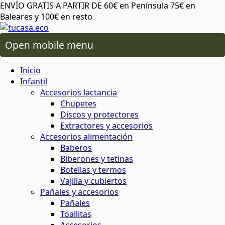
ENVÍO GRATIS A PARTIR DE 60€ en Península 75€ en
Baleares y 100€ en resto
Open mobile menu
 oral
os lactancia
Inicio
ico de más
 plásticos ni tóxicos
o ambiente o tu salud
áximo cuidado
para cereales y legumbres
ra snacks, bocadillos y almuerzos
 capilar
rio y baño
ios alimentación
Infantil
Accesorios lactancia
Chupetes
da del planeta
rma saludable y respetuosa
 y sostenibles
 corporal
ón
 y accesorios
Discos y protectores
Extractores y accesorios
Accesorios alimentación
atural y respetuoso con el medio
minantes
ia
Baberos
al
cuidado corporal
Biberones y tetinas
Botellas y termos
basura
Vajilla y cubiertos
 facial
ies
s
Pañales y accesorios
Pañales
 de insectos
mochilas
Toallitas
aje
servilletas