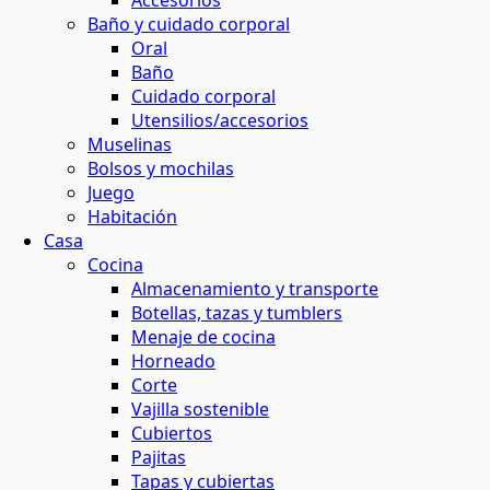
Accesorios
Baño y cuidado corporal
maquillaje natural
ina o el baño
 contornos
 y horticultura
Oral
ión solar
Baño
Cuidado corporal
basura
 de residuos
Utensilios/accesorios
s
Muselinas
Bolsos y mochilas
el agua
Juego
ar
os
Habitación
Casa
 y menos residuos
 energética
Cocina
tantes
Almacenamiento y transporte
Botellas, tazas y tumblers
s
Menaje de cocina
Horneado
Corte
ción
Vajilla sostenible
Cubiertos
Pajitas
os
Tapas y cubiertas