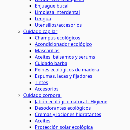
Enjuague bucal
Limpieza interdental
Lengua
Utensilios/accesorios
Cuidado capilar
Champús ecológicos
Acondicionador ecológico
Mascarillas
Aceites, bálsamos y serums
Cuidado barba
Peines ecológicos de madera
Espumas, lacas y fijadores
Tintes
Accesorios
Cuidado corporal
Jabón ecológico natural - Higiene
Desodorantes ecológicos
Cremas y lociones hidratantes
Aceites
Protección solar ecológica