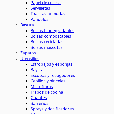
Papel de cocina
Servilletas
Toallitas húmedas
Pañuelos
Basura
Bolsas biodegradables
Bolsas compostables
Bolsas recicladas
Bolsas mascotas
Zapatos
Utensilios
Estropajos y esponjas
Bayetas
Escobas y recogedores
Cepillos y pinceles
Microfibras
Trapos de cocina
Guantes
Barreños
Sprays y dosificadores