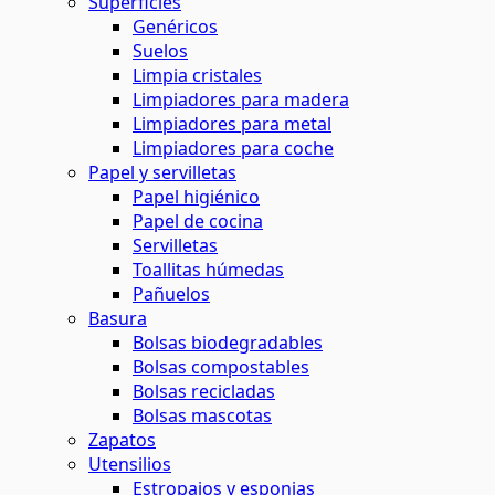
Superficies
Genéricos
Suelos
Limpia cristales
Limpiadores para madera
Limpiadores para metal
Limpiadores para coche
Papel y servilletas
Papel higiénico
Papel de cocina
Servilletas
Toallitas húmedas
Pañuelos
Basura
Bolsas biodegradables
Bolsas compostables
Bolsas recicladas
Bolsas mascotas
Zapatos
Utensilios
Estropajos y esponjas