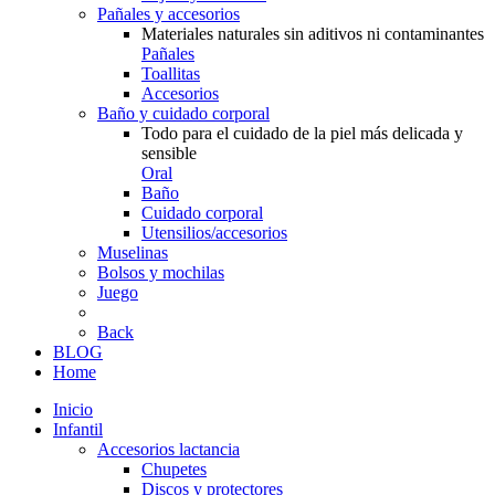
Pañales y accesorios
Materiales naturales sin aditivos ni contaminantes
Pañales
Toallitas
Accesorios
Baño y cuidado corporal
Todo para el cuidado de la piel más delicada y
sensible
Oral
Baño
Cuidado corporal
Utensilios/accesorios
Muselinas
Bolsos y mochilas
Juego
Back
BLOG
Home
Inicio
Infantil
Accesorios lactancia
Chupetes
Discos y protectores