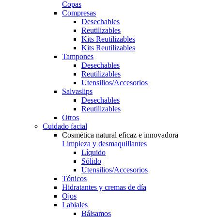
Copas
Compresas
Desechables
Reutilizables
Kits Reutilizables
Kits Reutilizables
Tampones
Desechables
Reutilizables
Utensilios/Accesorios
Salvaslips
Desechables
Reutilizables
Otros
Cuidado facial
Cosmética natural eficaz e innovadora
Limpieza y desmaquillantes
Líquido
Sólido
Utensilios/Accesorios
Tónicos
Hidratantes y cremas de día
Ojos
Labiales
Bálsamos