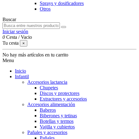
Sprays y dosificadores
Otros
Buscar
Iniciar sesión
0
Cesta
/
Vacio
Tu cesta
×
No hay más artículos en tu carrito
Menu
Inicio
Infantil
Accesorios lactancia
Chupetes
Discos y protectores
Extractores y accesorios
Accesorios alimentación
Baberos
Biberones y tetinas
Botellas y termos
Vajilla y cubiertos
Pañales y accesorios
Pañales