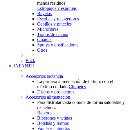
menos residuos
Estropajos y esponjas
Bayetas
Escobas y recogedores
Cepillos y pinceles
Microfibras
Trapos de cocina
Guantes
Sprays y dosificadores
Otros
Back
INFANTIL
Accesorios lactancia
La primera alimentación de tu hijo, con el
máximo cuidado
Chupetes
Discos y protectores
Accesorios alimentación
Para disfrutar cada comida de forma saludable y
respetuosa
Baberos
Biberones y tetinas
Botellas y termos
Vajilla y cubiertos