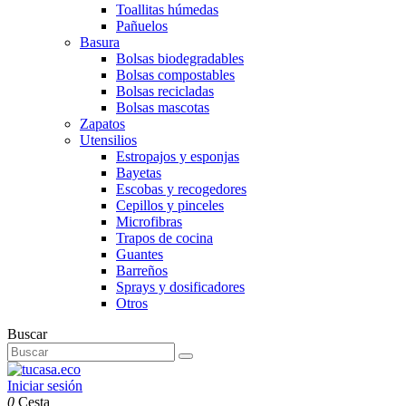
Toallitas húmedas
Pañuelos
Basura
Bolsas biodegradables
Bolsas compostables
Bolsas recicladas
Bolsas mascotas
Zapatos
Utensilios
Estropajos y esponjas
Bayetas
Escobas y recogedores
Cepillos y pinceles
Microfibras
Trapos de cocina
Guantes
Barreños
Sprays y dosificadores
Otros
Buscar
Iniciar sesión
0
Cesta