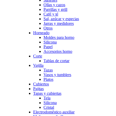
Sartenes
Ollas y cazos
Parrillas y grill
Café y té
Sal, azúcar y especias
Jarras y medidores
Otros
Horneado
Moldes para horno
Silicona
Papel
Accesorios horno
Corte
Tablas de cortar
Vajilla
Tazas
Vasos y tumblers
Platos
Cubiertos
Pajitas
Tapas y cubiertas
Tela
Silicona
Cristal
Electrodoméstico auxiliar