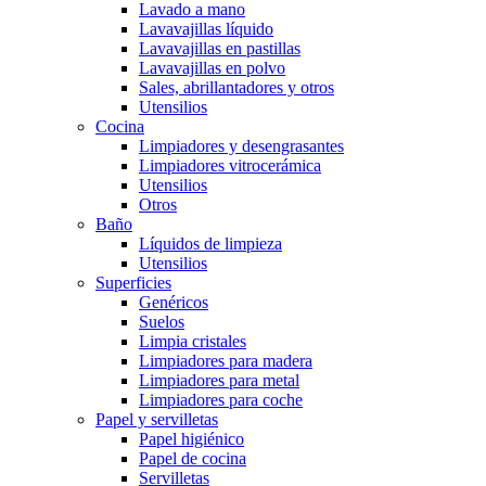
Lavado a mano
Lavavajillas líquido
Lavavajillas en pastillas
Lavavajillas en polvo
Sales, abrillantadores y otros
Utensilios
Cocina
Limpiadores y desengrasantes
Limpiadores vitrocerámica
Utensilios
Otros
Baño
Líquidos de limpieza
Utensilios
Superficies
Genéricos
Suelos
Limpia cristales
Limpiadores para madera
Limpiadores para metal
Limpiadores para coche
Papel y servilletas
Papel higiénico
Papel de cocina
Servilletas