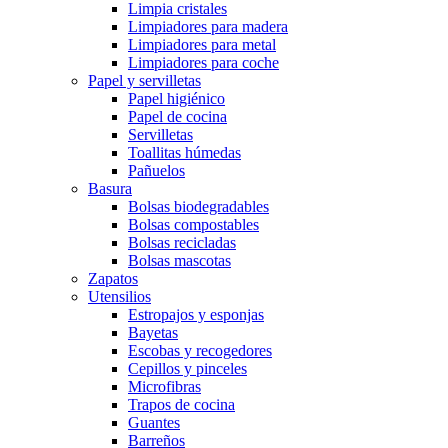
Limpia cristales
Limpiadores para madera
Limpiadores para metal
Limpiadores para coche
Papel y servilletas
Papel higiénico
Papel de cocina
Servilletas
Toallitas húmedas
Pañuelos
Basura
Bolsas biodegradables
Bolsas compostables
Bolsas recicladas
Bolsas mascotas
Zapatos
Utensilios
Estropajos y esponjas
Bayetas
Escobas y recogedores
Cepillos y pinceles
Microfibras
Trapos de cocina
Guantes
Barreños