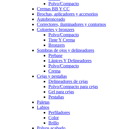
Polvo/Compacto
Cremas BB Y CC
Brochas, aplicadores y accesorios
Autobronceado
Correctores, iluminadores y contornos
Coloretes y bronzers
Polvo/Compacto
Tinte Y Crema
Bronzers
Sombras de ojos y delineadores
Prebase
Lápices Y Delineadores
Polvo/Compacto
Crema
Cejas y pestañas
Delineadores de cejas
Polvo/Compacto para cejas
Gel para cejas
Pestañas
Paletas
Labios
Perfiladores
Color
Brillo
Polvos acabado