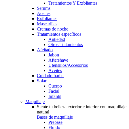
Tratamientos Y Exfoliantes
Serums
Aceites
Exfoliantes
Mascarillas
Cremas de noche
Tratamientos específicos
Antiedad
Otros Tratamientos
Afeitado
Jabon
Aftershave
Utensilios/Accesorios
Aceites
Cuidado barba
Solar
Cuerpo
Facial
Infantil
Maquillaje
Siente tu belleza exterior e interior con maquillaje
natural
Bases de maquillaje
Prebase
Fluido