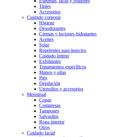
Espumas, lacas y fijadores
Tintes
Accesorios
Cuidado corporal
Higiene
Desodorantes
Cremas y lociones hidratantes
Aceites
Solar
Repelentes para insectos
Cuidado íntimo
Exfoliantes
Tratamientos específicos
Manos y uñas
Piés
Depilación
Utensilios y accesorios
Menstrual
Copas
Compresas
Tampones
Salvaslips
Ropa interior
Otros
Cuidado facial