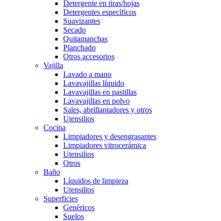
Detergente en tiras/hojas
Detergentes específicos
Suavizantes
Secado
Quitamanchas
Planchado
Otros accesorios
Vajilla
Lavado a mano
Lavavajillas líquido
Lavavajillas en pastillas
Lavavajillas en polvo
Sales, abrillantadores y otros
Utensilios
Cocina
Limpiadores y desengrasantes
Limpiadores vitrocerámica
Utensilios
Otros
Baño
Líquidos de limpieza
Utensilios
Superficies
Genéricos
Suelos