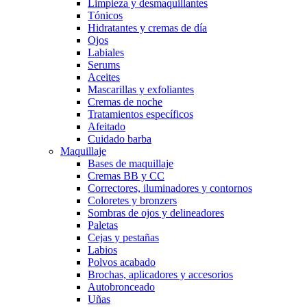
Limpieza y desmaquillantes
Tónicos
Hidratantes y cremas de día
Ojos
Labiales
Serums
Aceites
Mascarillas y exfoliantes
Cremas de noche
Tratamientos específicos
Afeitado
Cuidado barba
Maquillaje
Bases de maquillaje
Cremas BB y CC
Correctores, iluminadores y contornos
Coloretes y bronzers
Sombras de ojos y delineadores
Paletas
Cejas y pestañas
Labios
Polvos acabado
Brochas, aplicadores y accesorios
Autobronceado
Uñas