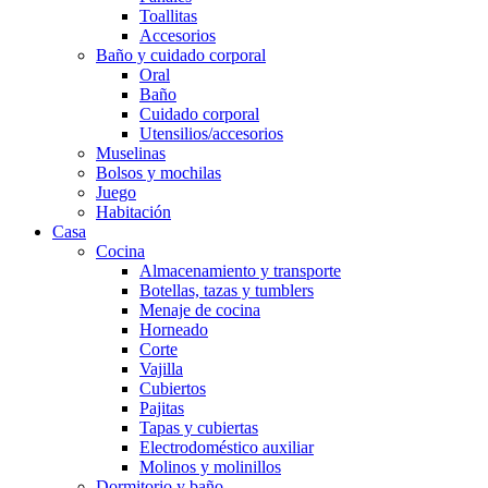
Toallitas
Accesorios
Baño y cuidado corporal
Oral
Baño
Cuidado corporal
Utensilios/accesorios
Muselinas
Bolsos y mochilas
Juego
Habitación
Casa
Cocina
Almacenamiento y transporte
Botellas, tazas y tumblers
Menaje de cocina
Horneado
Corte
Vajilla
Cubiertos
Pajitas
Tapas y cubiertas
Electrodoméstico auxiliar
Molinos y molinillos
Dormitorio y baño