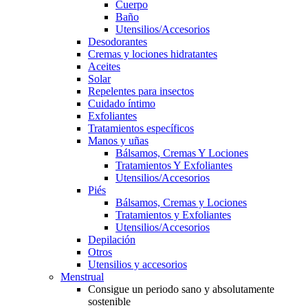
Cuerpo
Baño
Utensilios/Accesorios
Desodorantes
Cremas y lociones hidratantes
Aceites
Solar
Repelentes para insectos
Cuidado íntimo
Exfoliantes
Tratamientos específicos
Manos y uñas
Bálsamos, Cremas Y Lociones
Tratamientos Y Exfoliantes
Utensilios/Accesorios
Piés
Bálsamos, Cremas y Lociones
Tratamientos y Exfoliantes
Utensilios/Accesorios
Depilación
Otros
Utensilios y accesorios
Menstrual
Consigue un periodo sano y absolutamente
sostenible