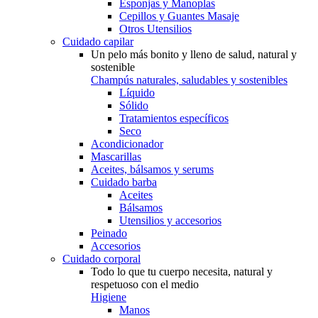
Esponjas y Manoplas
Cepillos y Guantes Masaje
Otros Utensilios
Cuidado capilar
Un pelo más bonito y lleno de salud, natural y
sostenible
Champús naturales, saludables y sostenibles
Líquido
Sólido
Tratamientos específicos
Seco
Acondicionador
Mascarillas
Aceites, bálsamos y serums
Cuidado barba
Aceites
Bálsamos
Utensilios y accesorios
Peinado
Accesorios
Cuidado corporal
Todo lo que tu cuerpo necesita, natural y
respetuoso con el medio
Higiene
Manos