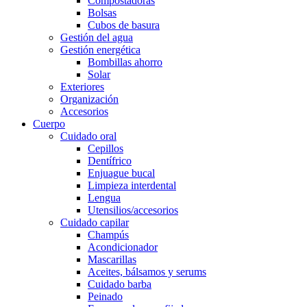
Compostadoras
Bolsas
Cubos de basura
Gestión del agua
Gestión energética
Bombillas ahorro
Solar
Exteriores
Organización
Accesorios
Cuerpo
Cuidado oral
Cepillos
Dentífrico
Enjuague bucal
Limpieza interdental
Lengua
Utensilios/accesorios
Cuidado capilar
Champús
Acondicionador
Mascarillas
Aceites, bálsamos y serums
Cuidado barba
Peinado