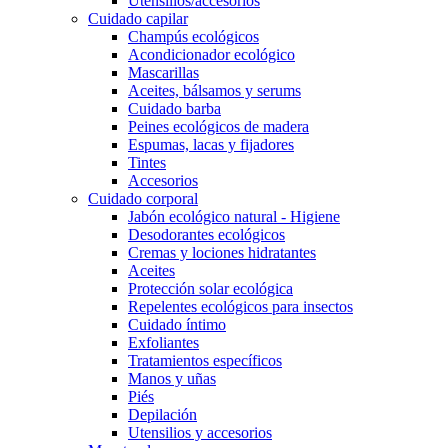
Utensilios/accesorios
Cuidado capilar
Champús ecológicos
Acondicionador ecológico
Mascarillas
Aceites, bálsamos y serums
Cuidado barba
Peines ecológicos de madera
Espumas, lacas y fijadores
Tintes
Accesorios
Cuidado corporal
Jabón ecológico natural - Higiene
Desodorantes ecológicos
Cremas y lociones hidratantes
Aceites
Protección solar ecológica
Repelentes ecológicos para insectos
Cuidado íntimo
Exfoliantes
Tratamientos específicos
Manos y uñas
Piés
Depilación
Utensilios y accesorios