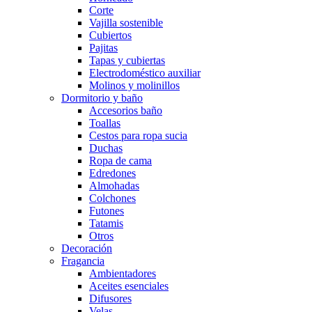
Corte
Vajilla sostenible
Cubiertos
Pajitas
Tapas y cubiertas
Electrodoméstico auxiliar
Molinos y molinillos
Dormitorio y baño
Accesorios baño
Toallas
Cestos para ropa sucia
Duchas
Ropa de cama
Edredones
Almohadas
Colchones
Futones
Tatamis
Otros
Decoración
Fragancia
Ambientadores
Aceites esenciales
Difusores
Velas