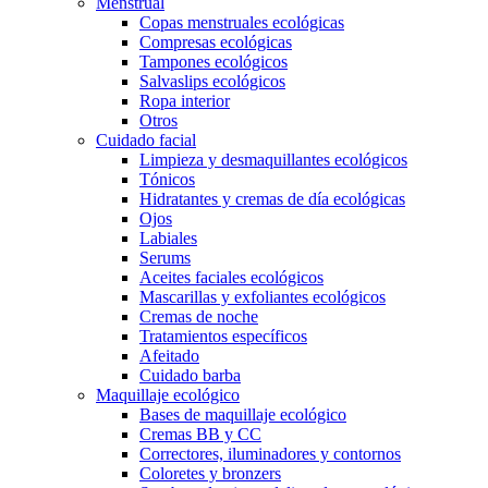
Menstrual
Copas menstruales ecológicas
Compresas ecológicas
Tampones ecológicos
Salvaslips ecológicos
Ropa interior
Otros
Cuidado facial
Limpieza y desmaquillantes ecológicos
Tónicos
Hidratantes y cremas de día ecológicas
Ojos
Labiales
Serums
Aceites faciales ecológicos
Mascarillas y exfoliantes ecológicos
Cremas de noche
Tratamientos específicos
Afeitado
Cuidado barba
Maquillaje ecológico
Bases de maquillaje ecológico
Cremas BB y CC
Correctores, iluminadores y contornos
Coloretes y bronzers