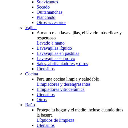
Suavizantes
Secado
Quitamanchas
Planchado
Otros accesorios
Vajilla
A mano o en lavavajllas, el lavado más eficaz y
respetuoso
Lavado a mano
Lavavajillas líquido
Lavavajillas en pastillas
Lavavajillas en polvo
Sales, abrillantadores y otros
Utensilios
Cocina
Para una cocina limpia y saludable
Limpiadores y desengrasantes
Limpiadores vitrocerámica
Utensilios
Otros
Baño
Protege tu hogar y el medio incluso cuando tiras
la basura
Líquidos de limpieza
Utensilios