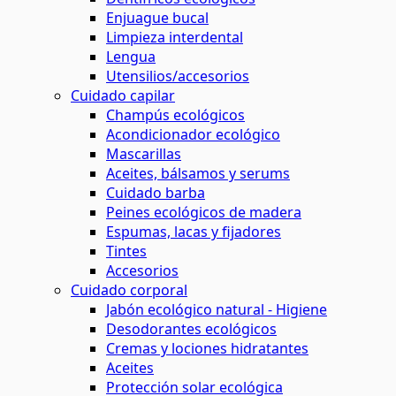
Enjuague bucal
Limpieza interdental
Lengua
Utensilios/accesorios
Cuidado capilar
Champús ecológicos
Acondicionador ecológico
Mascarillas
Aceites, bálsamos y serums
Cuidado barba
Peines ecológicos de madera
Espumas, lacas y fijadores
Tintes
Accesorios
Cuidado corporal
Jabón ecológico natural - Higiene
Desodorantes ecológicos
Cremas y lociones hidratantes
Aceites
Protección solar ecológica