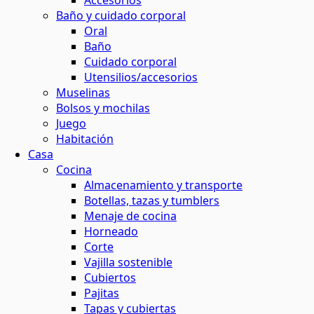
Accesorios
Baño y cuidado corporal
maquillaje natural
ina o el baño
 contornos
 y horticultura
Oral
ión solar
Baño
Cuidado corporal
basura
 de residuos
Utensilios/accesorios
s
Muselinas
Bolsos y mochilas
el agua
Juego
ar
os
Habitación
Casa
 y menos residuos
 energética
Cocina
tantes
Almacenamiento y transporte
Botellas, tazas y tumblers
s
Menaje de cocina
Horneado
Corte
ción
Vajilla sostenible
Cubiertos
Pajitas
os
Tapas y cubiertas