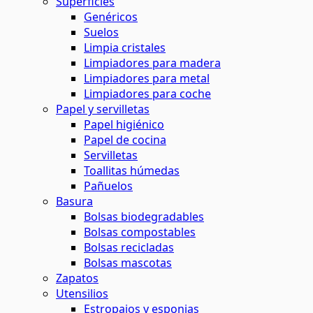
Superficies
Genéricos
Suelos
Limpia cristales
Limpiadores para madera
Limpiadores para metal
Limpiadores para coche
Papel y servilletas
Papel higiénico
Papel de cocina
Servilletas
Toallitas húmedas
Pañuelos
Basura
Bolsas biodegradables
Bolsas compostables
Bolsas recicladas
Bolsas mascotas
Zapatos
Utensilios
Estropajos y esponjas