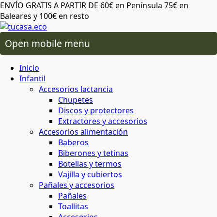
ENVÍO GRATIS A PARTIR DE 60€ en Península 75€ en
Baleares y 100€ en resto
Open mobile menu
 oral
os lactancia
Inicio
ico de más
 plásticos ni tóxicos
o ambiente o tu salud
áximo cuidado
para cereales y legumbres
ra snacks, bocadillos y almuerzos
 capilar
rio y baño
ios alimentación
Infantil
Accesorios lactancia
Chupetes
da del planeta
rma saludable y respetuosa
 y sostenibles
 corporal
ón
 y accesorios
Discos y protectores
Extractores y accesorios
Accesorios alimentación
atural y respetuoso con el medio
minantes
ia
Baberos
al
cuidado corporal
Biberones y tetinas
Botellas y termos
basura
Vajilla y cubiertos
 facial
ies
s
Pañales y accesorios
Pañales
 de insectos
mochilas
Toallitas
aje
servilletas