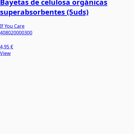
Bayetas de celulosa orgánicas
superabsorbentes (5uds)
If You Care
408020000300
4,95 €
View