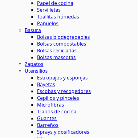
Papel de cocina
Servilletas
Toallitas húmedas
Pañuelos
Basura
Bolsas biodegradables
Bolsas compostables
Bolsas recicladas
Bolsas mascotas
Zapatos
Utensilios
Estropajos y esponjas
Bayetas
Escobas y recogedores
Cepillos y pinceles
Microfibras
Trapos de cocina
Guantes
Barreños
Sprays y dosificadores