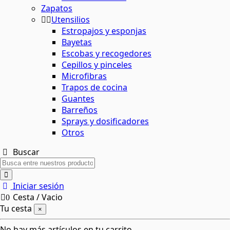
Zapatos
Utensilios
Estropajos y esponjas
Bayetas
Escobas y recogedores
Cepillos y pinceles
Microfibras
Trapos de cocina
Guantes
Barreños
Sprays y dosificadores
Otros
Buscar
Iniciar sesión
Cesta
/
Vacio
0
Tu cesta
×
No hay más artículos en tu carrito