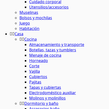
Cuidado corporal
Utensilios/accesorios
Muselinas
Bolsos y mochilas
Juego
Habitación
Casa
Cocina
Almacenamiento y transporte
Botellas, tazas y tumblers
Menaje de cocina
Horneado
Corte
Vajilla
Cubiertos
Pajitas
Tapas y cubiertas
Electrodoméstico auxiliar
Molinos y molinillos
Dormitorio y baño
Accesorios baño