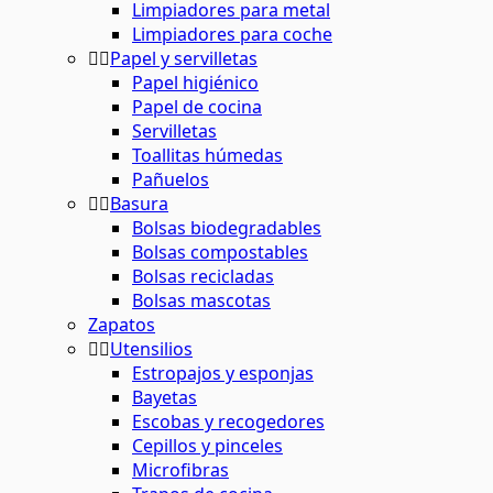
Limpiadores para metal
Limpiadores para coche
Papel y servilletas
Papel higiénico
Papel de cocina
Servilletas
Toallitas húmedas
Pañuelos
Basura
Bolsas biodegradables
Bolsas compostables
Bolsas recicladas
Bolsas mascotas
Zapatos
Utensilios
Estropajos y esponjas
Bayetas
Escobas y recogedores
Cepillos y pinceles
Microfibras