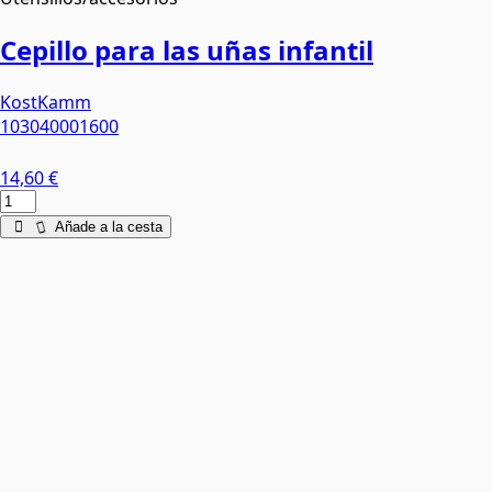
Cepillo para las uñas infantil
KostKamm
103040001600
14,60 €
Añade a la cesta