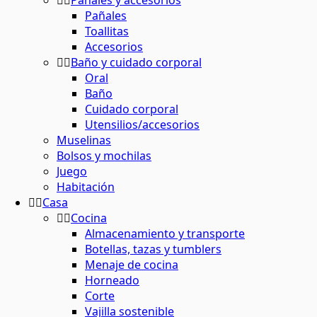
Pañales y accesorios
Pañales
maquillaje natural
ina o el baño
 contornos
 y horticultura
Toallitas
ión solar
Accesorios
Baño y cuidado corporal
basura
 de residuos
Oral
s
Baño
Cuidado corporal
el agua
Utensilios/accesorios
ar
os
Muselinas
Bolsos y mochilas
 y menos residuos
 energética
Juego
tantes
Habitación
Casa
s
Cocina
Almacenamiento y transporte
Botellas, tazas y tumblers
ción
Menaje de cocina
Horneado
Corte
os
Vajilla sostenible