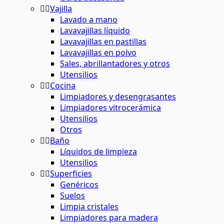
Vajilla
Lavado a mano
Lavavajillas líquido
Lavavajillas en pastillas
Lavavajillas en polvo
Sales, abrillantadores y otros
Utensilios
Cocina
Limpiadores y desengrasantes
Limpiadores vitrocerámica
Utensilios
Otros
Baño
Líquidos de limpieza
Utensilios
Superficies
Genéricos
Suelos
Limpia cristales
Limpiadores para madera