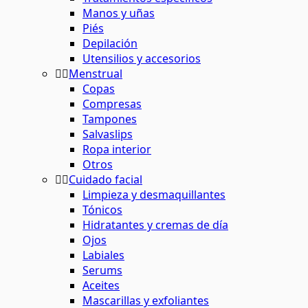
Manos y uñas
Piés
Depilación
Utensilios y accesorios
Menstrual
Copas
Compresas
Tampones
Salvaslips
Ropa interior
Otros
Cuidado facial
Limpieza y desmaquillantes
Tónicos
Hidratantes y cremas de día
Ojos
Labiales
Serums
Aceites
Mascarillas y exfoliantes