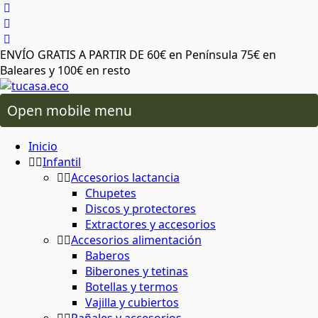
ENVÍO GRATIS A PARTIR DE 60€ en Península 75€ en
 oral
os lactancia
Baleares y 100€ en resto
ico de más
 plásticos ni tóxicos
o ambiente o tu salud
áximo cuidado
para cereales y legumbres
ra snacks, bocadillos y almuerzos
Open mobile menu
 capilar
rio y baño
ios alimentación
Inicio
da del planeta
rma saludable y respetuosa
 y sostenibles
 corporal
ón
 y accesorios
Infantil
Accesorios lactancia
Chupetes
atural y respetuoso con el medio
minantes
ia
Discos y protectores
al
cuidado corporal
Extractores y accesorios
Accesorios alimentación
basura
Baberos
 facial
ies
s
Biberones y tetinas
Botellas y termos
 de insectos
mochilas
Vajilla y cubiertos
aje
servilletas