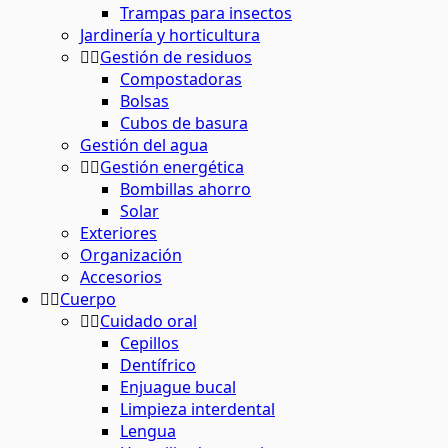
Trampas para insectos
Jardinería y horticultura
Gestión de residuos
Compostadoras
Bolsas
Cubos de basura
Gestión del agua
Gestión energética
Bombillas ahorro
Solar
Exteriores
Organización
Accesorios
Cuerpo
Cuidado oral
Cepillos
Dentífrico
Enjuague bucal
Limpieza interdental
Lengua