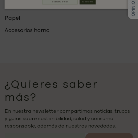
Suscribirme
Silicona
Papel
Accesorios horno
¿Quieres saber
más?
En nuestra newsletter compartimos noticias, trucos
y guías sobre sostenibilidad, salud y consumo
responsable, además de nuestras novedades.