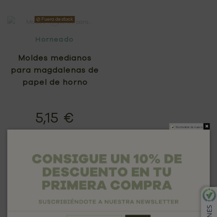
Fuera de stock
Horneado
Moldes medianos
para magdalenas de
papel de horno
5,15 €
No mostrar de nuevo
View
Horneado
Moldes para horno