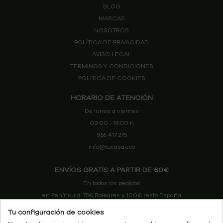
BLOG
MARCAS
NOSOTROS
POLÍTICA DE PRIVACIDAD
AVISO LEGAL
TÉRMINOS Y CONDICIONES
POLÍTICA DE COOKIES
HORARIO DE ATENCIÓN
De lunes a viernes
09:00 - 18:00 h
955 417 275
info@tucasa.eco
ENVÍOS GRATIS A PARTIR DE 60€
En todos los pedidos
en Península. 75€ Baleares y 100€ resto España
Tu configuración de cookies
ENTREGA 3/4 DÍAS