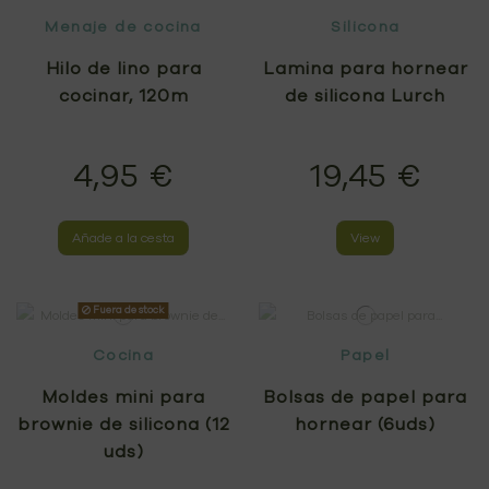
Menaje de cocina
Silicona
Hilo de lino para
Lamina para hornear
cocinar, 120m
de silicona Lurch
4,95 €
19,45 €
Añade a la cesta
View
Fuera de stock
Cocina
Papel
Moldes mini para
Bolsas de papel para
brownie de silicona (12
hornear (6uds)
uds)