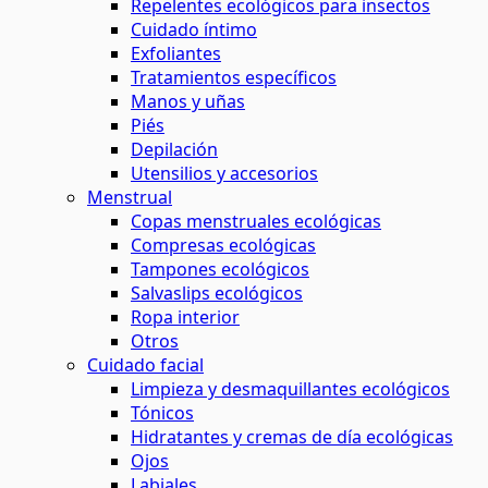
Repelentes ecológicos para insectos
Cuidado íntimo
Exfoliantes
Tratamientos específicos
Manos y uñas
Piés
Depilación
Utensilios y accesorios
Menstrual
Copas menstruales ecológicas
Compresas ecológicas
Tampones ecológicos
Salvaslips ecológicos
Ropa interior
Otros
Cuidado facial
Limpieza y desmaquillantes ecológicos
Tónicos
Hidratantes y cremas de día ecológicas
Ojos
Labiales