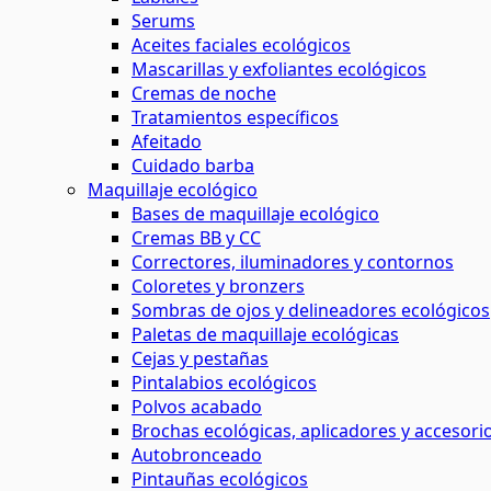
Serums
Aceites faciales ecológicos
Mascarillas y exfoliantes ecológicos
Cremas de noche
Tratamientos específicos
Afeitado
Cuidado barba
Maquillaje ecológico
Bases de maquillaje ecológico
Cremas BB y CC
Correctores, iluminadores y contornos
Coloretes y bronzers
Sombras de ojos y delineadores ecológicos
Paletas de maquillaje ecológicas
Cejas y pestañas
Pintalabios ecológicos
Polvos acabado
Brochas ecológicas, aplicadores y accesori
Autobronceado
Pintauñas ecológicos