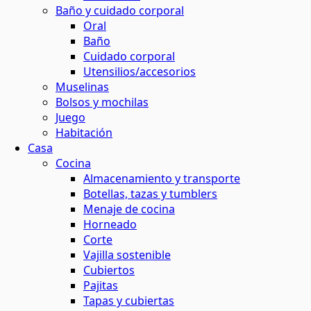
Baño y cuidado corporal
Oral
Baño
Cuidado corporal
Utensilios/accesorios
Muselinas
Bolsos y mochilas
Juego
Habitación
Casa
Cocina
Almacenamiento y transporte
Botellas, tazas y tumblers
Menaje de cocina
Horneado
Corte
Vajilla sostenible
Cubiertos
Pajitas
Tapas y cubiertas