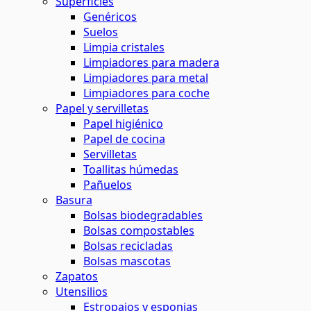
Superficies
Genéricos
Suelos
Limpia cristales
Limpiadores para madera
Limpiadores para metal
Limpiadores para coche
Papel y servilletas
Papel higiénico
Papel de cocina
Servilletas
Toallitas húmedas
Pañuelos
Basura
Bolsas biodegradables
Bolsas compostables
Bolsas recicladas
Bolsas mascotas
Zapatos
Utensilios
Estropajos y esponjas