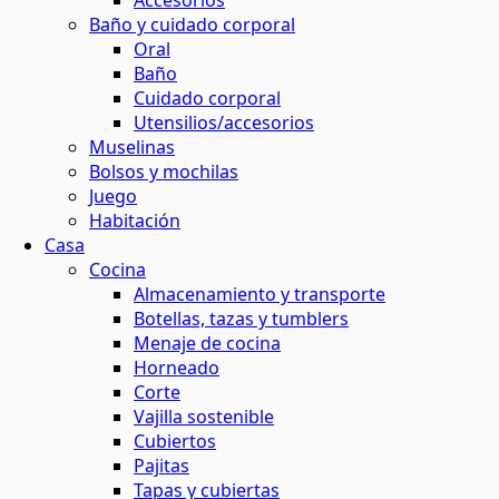
Accesorios
Baño y cuidado corporal
maquillaje natural
ina o el baño
 contornos
 y horticultura
Oral
ión solar
Baño
Cuidado corporal
basura
 de residuos
Utensilios/accesorios
s
Muselinas
Bolsos y mochilas
el agua
Juego
ar
os
Habitación
Casa
 y menos residuos
 energética
Cocina
tantes
Almacenamiento y transporte
Botellas, tazas y tumblers
s
Menaje de cocina
Horneado
Corte
ción
Vajilla sostenible
Cubiertos
Pajitas
os
Tapas y cubiertas