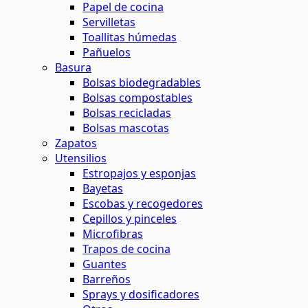
Papel de cocina
Servilletas
Toallitas húmedas
Pañuelos
Basura
Bolsas biodegradables
Bolsas compostables
Bolsas recicladas
Bolsas mascotas
Zapatos
Utensilios
Estropajos y esponjas
Bayetas
Escobas y recogedores
Cepillos y pinceles
Microfibras
Trapos de cocina
Guantes
Barreños
Sprays y dosificadores