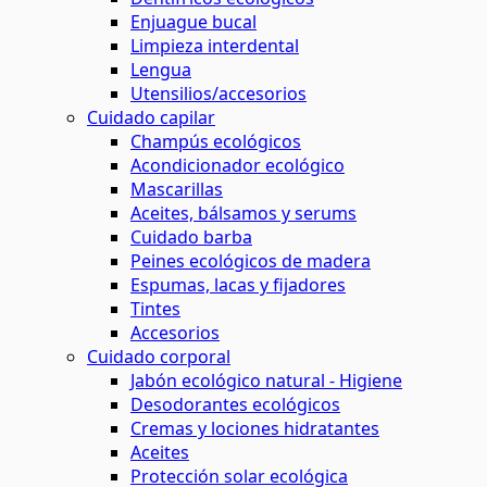
Enjuague bucal
Limpieza interdental
Lengua
Utensilios/accesorios
Cuidado capilar
Champús ecológicos
Acondicionador ecológico
Mascarillas
Aceites, bálsamos y serums
Cuidado barba
Peines ecológicos de madera
Espumas, lacas y fijadores
Tintes
Accesorios
Cuidado corporal
Jabón ecológico natural - Higiene
Desodorantes ecológicos
Cremas y lociones hidratantes
Aceites
Protección solar ecológica