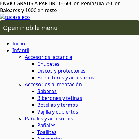
ENVÍO GRATIS A PARTIR DE 60€ en Península 75€ en
Baleares y 100€ en resto
Open mobile menu
 oral
os lactancia
Inicio
ico de más
 plásticos ni tóxicos
o ambiente o tu salud
áximo cuidado
para cereales y legumbres
ra snacks, bocadillos y almuerzos
 capilar
rio y baño
ios alimentación
Infantil
Accesorios lactancia
Chupetes
da del planeta
rma saludable y respetuosa
 y sostenibles
 corporal
ón
 y accesorios
Discos y protectores
Extractores y accesorios
Accesorios alimentación
atural y respetuoso con el medio
minantes
ia
Baberos
al
cuidado corporal
Biberones y tetinas
Botellas y termos
basura
Vajilla y cubiertos
 facial
ies
s
Pañales y accesorios
Pañales
 de insectos
mochilas
Toallitas
aje
servilletas