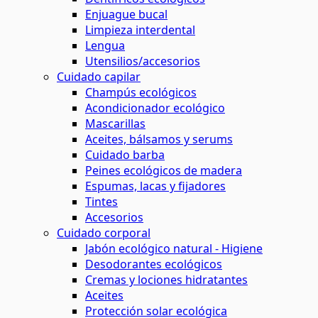
Enjuague bucal
Limpieza interdental
Lengua
Utensilios/accesorios
Cuidado capilar
Champús ecológicos
Acondicionador ecológico
Mascarillas
Aceites, bálsamos y serums
Cuidado barba
Peines ecológicos de madera
Espumas, lacas y fijadores
Tintes
Accesorios
Cuidado corporal
Jabón ecológico natural - Higiene
Desodorantes ecológicos
Cremas y lociones hidratantes
Aceites
Protección solar ecológica