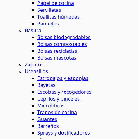
Papel de cocina
Servilletas
Toallitas húmedas
Pañuelos
Basura
Bolsas biodegradables
Bolsas compostables
Bolsas recicladas
Bolsas mascotas
Zapatos
Utensilios
Estropajos y esponjas
Bayetas
Escobas y recogedores
Cepillos y pinceles
Microfibras
Trapos de cocina
Guantes
Barreños
Sprays y dosificadores