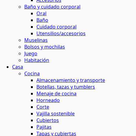
Accesorios
Baño y cuidado corporal
maquillaje natural
ina o el baño
 contornos
 y horticultura
Oral
ión solar
Baño
Cuidado corporal
basura
 de residuos
Utensilios/accesorios
s
Muselinas
Bolsos y mochilas
el agua
Juego
ar
os
Habitación
Casa
 y menos residuos
 energética
Cocina
tantes
Almacenamiento y transporte
Botellas, tazas y tumblers
s
Menaje de cocina
Horneado
Corte
ción
Vajilla sostenible
Cubiertos
Pajitas
os
Tapas y cubiertas