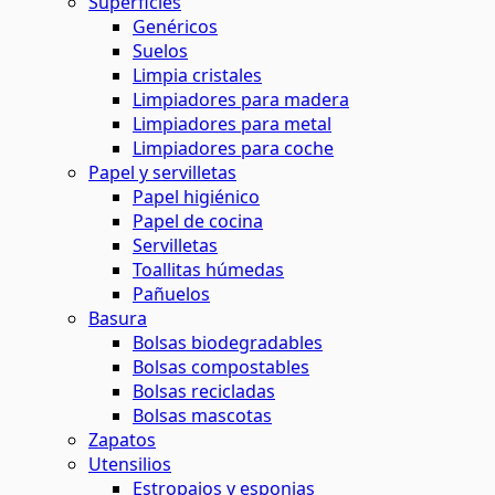
Superficies
Genéricos
Suelos
Limpia cristales
Limpiadores para madera
Limpiadores para metal
Limpiadores para coche
Papel y servilletas
Papel higiénico
Papel de cocina
Servilletas
Toallitas húmedas
Pañuelos
Basura
Bolsas biodegradables
Bolsas compostables
Bolsas recicladas
Bolsas mascotas
Zapatos
Utensilios
Estropajos y esponjas