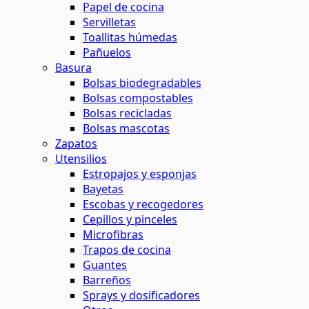
Papel de cocina
Servilletas
Toallitas húmedas
Pañuelos
Basura
Bolsas biodegradables
Bolsas compostables
Bolsas recicladas
Bolsas mascotas
Zapatos
Utensilios
Estropajos y esponjas
Bayetas
Escobas y recogedores
Cepillos y pinceles
Microfibras
Trapos de cocina
Guantes
Barreños
Sprays y dosificadores