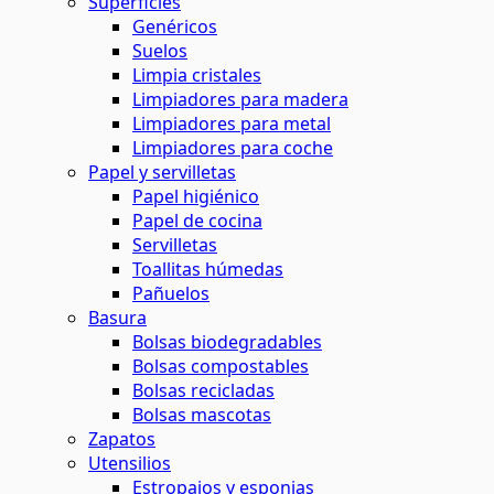
Superficies
Genéricos
Suelos
Limpia cristales
Limpiadores para madera
Limpiadores para metal
Limpiadores para coche
Papel y servilletas
Papel higiénico
Papel de cocina
Servilletas
Toallitas húmedas
Pañuelos
Basura
Bolsas biodegradables
Bolsas compostables
Bolsas recicladas
Bolsas mascotas
Zapatos
Utensilios
Estropajos y esponjas