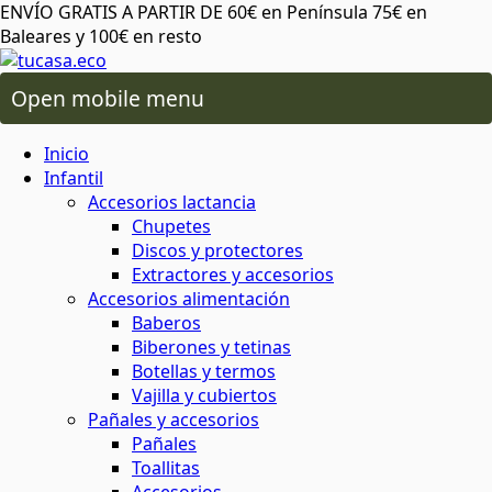
ENVÍO GRATIS A PARTIR DE 60€ en Península 75€ en
Baleares y 100€ en resto
Open mobile menu
 oral
os lactancia
Inicio
ico de más
 plásticos ni tóxicos
o ambiente o tu salud
áximo cuidado
para cereales y legumbres
ra snacks, bocadillos y almuerzos
 capilar
rio y baño
ios alimentación
Infantil
Accesorios lactancia
Chupetes
da del planeta
rma saludable y respetuosa
 y sostenibles
 corporal
ón
 y accesorios
Discos y protectores
Extractores y accesorios
Accesorios alimentación
atural y respetuoso con el medio
minantes
ia
Baberos
al
cuidado corporal
Biberones y tetinas
Botellas y termos
basura
Vajilla y cubiertos
 facial
ies
s
Pañales y accesorios
Pañales
 de insectos
mochilas
Toallitas
aje
servilletas