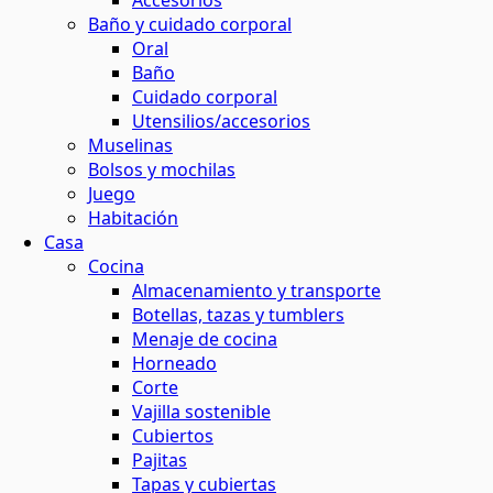
Accesorios
Baño y cuidado corporal
maquillaje natural
ina o el baño
 contornos
 y horticultura
Oral
ión solar
Baño
Cuidado corporal
basura
 de residuos
Utensilios/accesorios
s
Muselinas
Bolsos y mochilas
el agua
Juego
ar
os
Habitación
Casa
 y menos residuos
 energética
Cocina
tantes
Almacenamiento y transporte
Botellas, tazas y tumblers
s
Menaje de cocina
Horneado
Corte
ción
Vajilla sostenible
Cubiertos
Pajitas
os
Tapas y cubiertas