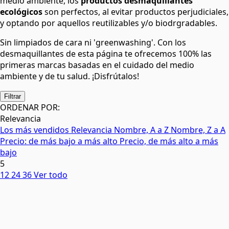
medio ambiente, los
productos desmaquillantes
ecológicos
son perfectos, al evitar productos perjudiciales,
y optando por aquellos reutilizables y/o biodrgradables.
Sin limpiados de cara ni 'greenwashing'. Con los
desmaquillantes de esta página te ofrecemos 100% las
primeras marcas basadas en el cuidado del medio
ambiente y de tu salud. ¡Disfrútalos!
Filtrar
ORDENAR POR:
Relevancia
Los más vendidos
Relevancia
Nombre, A a Z
Nombre, Z a A
Precio: de más bajo a más alto
Precio, de más alto a más
bajo
5
12
24
36
Ver todo