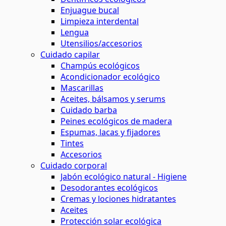
Enjuague bucal
Limpieza interdental
Lengua
Utensilios/accesorios
Cuidado capilar
Champús ecológicos
Acondicionador ecológico
Mascarillas
Aceites, bálsamos y serums
Cuidado barba
Peines ecológicos de madera
Espumas, lacas y fijadores
Tintes
Accesorios
Cuidado corporal
Jabón ecológico natural - Higiene
Desodorantes ecológicos
Cremas y lociones hidratantes
Aceites
Protección solar ecológica