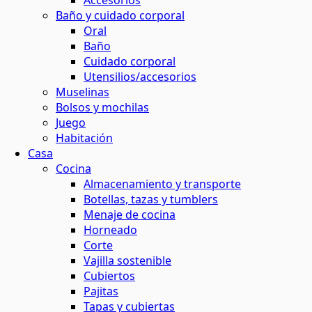
Accesorios
Baño y cuidado corporal
maquillaje natural
ina o el baño
 contornos
 y horticultura
Oral
ión solar
Baño
Cuidado corporal
basura
 de residuos
Utensilios/accesorios
s
Muselinas
Bolsos y mochilas
el agua
Juego
ar
os
Habitación
Casa
 y menos residuos
 energética
Cocina
tantes
Almacenamiento y transporte
Botellas, tazas y tumblers
s
Menaje de cocina
Horneado
Corte
ción
Vajilla sostenible
Cubiertos
Pajitas
os
Tapas y cubiertas