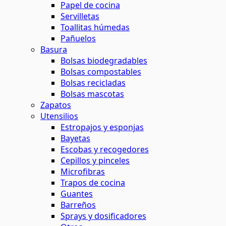
Papel de cocina
Servilletas
Toallitas húmedas
Pañuelos
Basura
Bolsas biodegradables
Bolsas compostables
Bolsas recicladas
Bolsas mascotas
Zapatos
Utensilios
Estropajos y esponjas
Bayetas
Escobas y recogedores
Cepillos y pinceles
Microfibras
Trapos de cocina
Guantes
Barreños
Sprays y dosificadores