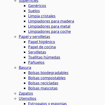
Superficies
Genéricos
Suelos
Limpia cristales
Limpiadores para madera
Limpiadores para metal
Limpiadores para coche
Papel y servilletas
Papel higiénico
Papel de cocina
Servilletas
Toallitas húmedas
Pañuelos
Basura
Bolsas biodegradables
Bolsas compostables
Bolsas recicladas
Bolsas mascotas
Zapatos
Utensilios
Estropajos y esponjas