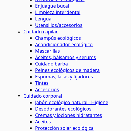
Enjuague bucal
Limpieza interdental
Lengua
Utensilios/accesorios
Cuidado capilar
Champús ecológicos
Acondicionador ecológico
Mascarillas
Aceites, bálsamos y serums
Cuidado barba
Peines ecológicos de madera
Espumas, lacas y fijadores
Tintes
Accesorios
Cuidado corporal
Jabón ecológico natural - Higiene
Desodorantes ecológicos
Cremas y lociones hidratantes
Aceites
Protección solar ecológica