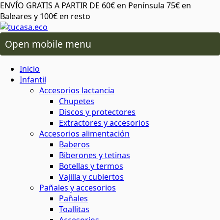
ENVÍO GRATIS A PARTIR DE 60€ en Península 75€ en
Baleares y 100€ en resto
Open mobile menu
 oral
os lactancia
Inicio
ico de más
 plásticos ni tóxicos
o ambiente o tu salud
áximo cuidado
para cereales y legumbres
ra snacks, bocadillos y almuerzos
 capilar
rio y baño
ios alimentación
Infantil
Accesorios lactancia
Chupetes
da del planeta
rma saludable y respetuosa
 y sostenibles
 corporal
ón
 y accesorios
Discos y protectores
Extractores y accesorios
Accesorios alimentación
atural y respetuoso con el medio
minantes
ia
Baberos
al
cuidado corporal
Biberones y tetinas
Botellas y termos
basura
Vajilla y cubiertos
 facial
ies
s
Pañales y accesorios
Pañales
 de insectos
mochilas
Toallitas
aje
servilletas