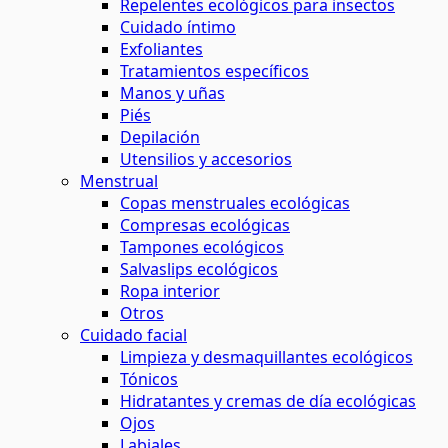
Repelentes ecológicos para insectos
Cuidado íntimo
Exfoliantes
Tratamientos específicos
Manos y uñas
Piés
Depilación
Utensilios y accesorios
Menstrual
Copas menstruales ecológicas
Compresas ecológicas
Tampones ecológicos
Salvaslips ecológicos
Ropa interior
Otros
Cuidado facial
Limpieza y desmaquillantes ecológicos
Tónicos
Hidratantes y cremas de día ecológicas
Ojos
Labiales