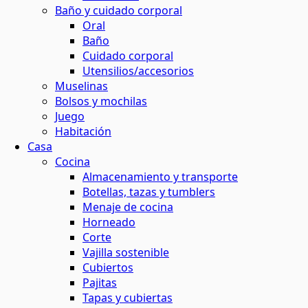
Baño y cuidado corporal
Oral
Baño
Cuidado corporal
Utensilios/accesorios
Muselinas
Bolsos y mochilas
Juego
Habitación
Casa
Cocina
Almacenamiento y transporte
Botellas, tazas y tumblers
Menaje de cocina
Horneado
Corte
Vajilla sostenible
Cubiertos
Pajitas
Tapas y cubiertas