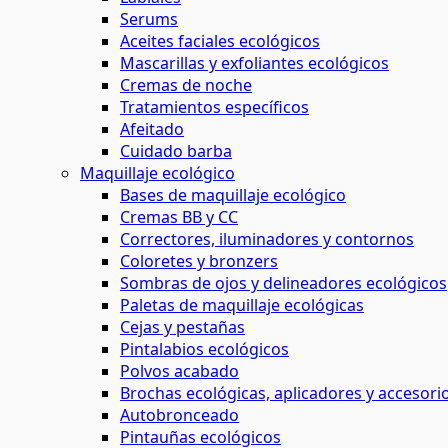
Serums
Aceites faciales ecológicos
Mascarillas y exfoliantes ecológicos
Cremas de noche
Tratamientos específicos
Afeitado
Cuidado barba
Maquillaje ecológico
Bases de maquillaje ecológico
Cremas BB y CC
Correctores, iluminadores y contornos
Coloretes y bronzers
Sombras de ojos y delineadores ecológicos
Paletas de maquillaje ecológicas
Cejas y pestañas
Pintalabios ecológicos
Polvos acabado
Brochas ecológicas, aplicadores y accesori
Autobronceado
Pintauñas ecológicos