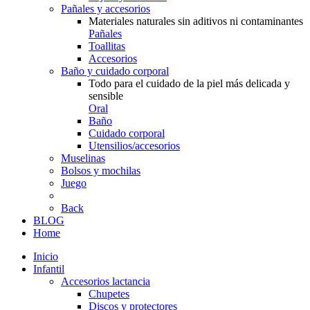
Pañales y accesorios
Materiales naturales sin aditivos ni contaminantes
Pañales
Toallitas
Accesorios
Baño y cuidado corporal
Todo para el cuidado de la piel más delicada y
sensible
Oral
Baño
Cuidado corporal
Utensilios/accesorios
Muselinas
Bolsos y mochilas
Juego
Back
BLOG
Home
Inicio
Infantil
Accesorios lactancia
Chupetes
Discos y protectores