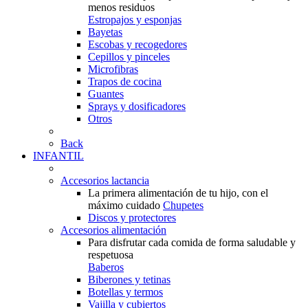
menos residuos
Estropajos y esponjas
Bayetas
Escobas y recogedores
Cepillos y pinceles
Microfibras
Trapos de cocina
Guantes
Sprays y dosificadores
Otros
Back
INFANTIL
Accesorios lactancia
La primera alimentación de tu hijo, con el
máximo cuidado
Chupetes
Discos y protectores
Accesorios alimentación
Para disfrutar cada comida de forma saludable y
respetuosa
Baberos
Biberones y tetinas
Botellas y termos
Vajilla y cubiertos