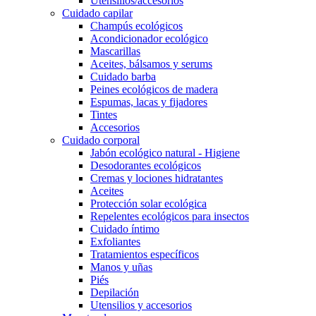
Utensilios/accesorios
Cuidado capilar
Champús ecológicos
Acondicionador ecológico
Mascarillas
Aceites, bálsamos y serums
Cuidado barba
Peines ecológicos de madera
Espumas, lacas y fijadores
Tintes
Accesorios
Cuidado corporal
Jabón ecológico natural - Higiene
Desodorantes ecológicos
Cremas y lociones hidratantes
Aceites
Protección solar ecológica
Repelentes ecológicos para insectos
Cuidado íntimo
Exfoliantes
Tratamientos específicos
Manos y uñas
Piés
Depilación
Utensilios y accesorios