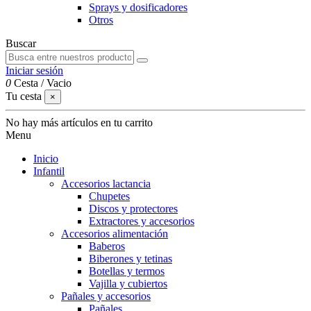
Sprays y dosificadores
Otros
Buscar
Iniciar sesión
0
Cesta
/
Vacio
Tu cesta
×
No hay más artículos en tu carrito
Menu
Inicio
Infantil
Accesorios lactancia
Chupetes
Discos y protectores
Extractores y accesorios
Accesorios alimentación
Baberos
Biberones y tetinas
Botellas y termos
Vajilla y cubiertos
Pañales y accesorios
Pañales