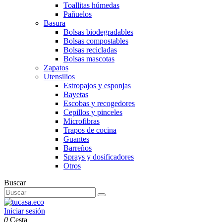
Toallitas húmedas
Pañuelos
Basura
Bolsas biodegradables
Bolsas compostables
Bolsas recicladas
Bolsas mascotas
Zapatos
Utensilios
Estropajos y esponjas
Bayetas
Escobas y recogedores
Cepillos y pinceles
Microfibras
Trapos de cocina
Guantes
Barreños
Sprays y dosificadores
Otros
Buscar
Iniciar sesión
0
Cesta