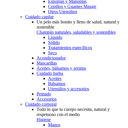
Esponjas y Manoplas
Cepillos y Guantes Masaje
Otros Utensilios
Cuidado capilar
Un pelo más bonito y lleno de salud, natural y
sostenible
Champús naturales, saludables y sostenibles
Líquido
Sólido
Tratamientos específicos
Seco
Acondicionador
Mascarillas
Aceites, bálsamos y serums
Cuidado barba
Aceites
Bálsamos
Utensilios y accesorios
Peinado
Accesorios
Cuidado corporal
Todo lo que tu cuerpo necesita, natural y
respetuoso con el medio
Higiene
Manos