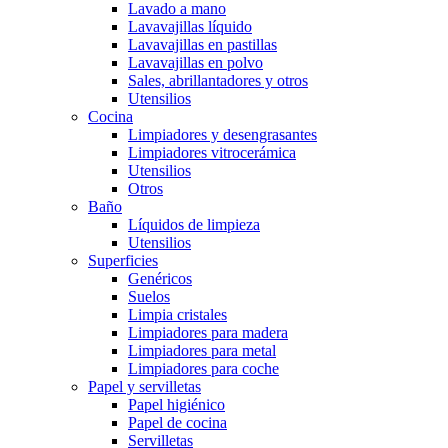
Lavado a mano
Lavavajillas líquido
Lavavajillas en pastillas
Lavavajillas en polvo
Sales, abrillantadores y otros
Utensilios
Cocina
Limpiadores y desengrasantes
Limpiadores vitrocerámica
Utensilios
Otros
Baño
Líquidos de limpieza
Utensilios
Superficies
Genéricos
Suelos
Limpia cristales
Limpiadores para madera
Limpiadores para metal
Limpiadores para coche
Papel y servilletas
Papel higiénico
Papel de cocina
Servilletas