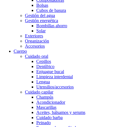
Compostadoras
Bolsas
Cubos de basura
Gestión del agua
Gestión energética
Bombillas ahorro
Solar
Exteriores
Organización
Accesorios
Cuerpo
Cuidado oral
Cepillos
Dentífrico
Enjuague bucal
Limpieza interdental
Lengua
Utensilios/accesorios
Cuidado capilar
Champús
Acondicionador
Mascarillas
Aceites, bálsamos y serums
Cuidado barba
Peinado