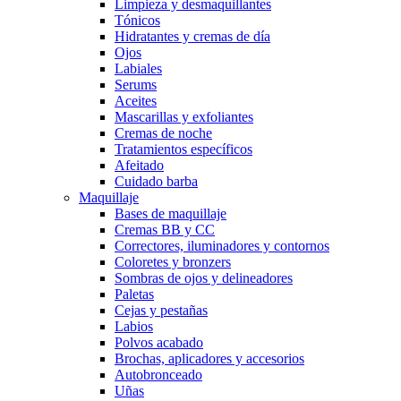
Limpieza y desmaquillantes
Tónicos
Hidratantes y cremas de día
Ojos
Labiales
Serums
Aceites
Mascarillas y exfoliantes
Cremas de noche
Tratamientos específicos
Afeitado
Cuidado barba
Maquillaje
Bases de maquillaje
Cremas BB y CC
Correctores, iluminadores y contornos
Coloretes y bronzers
Sombras de ojos y delineadores
Paletas
Cejas y pestañas
Labios
Polvos acabado
Brochas, aplicadores y accesorios
Autobronceado
Uñas