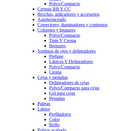
Polvo/Compacto
Cremas BB Y CC
Brochas, aplicadores y accesorios
Autobronceado
Correctores, iluminadores y contornos
Coloretes y bronzers
Polvo/Compacto
Tinte Y Crema
Bronzers
Sombras de ojos y delineadores
Prebase
Lápices Y Delineadores
Polvo/Compacto
Crema
Cejas y pestañas
Delineadores de cejas
Polvo/Compacto para cejas
Gel para cejas
Pestañas
Paletas
Labios
Perfiladores
Color
Brillo
Polvos acabado