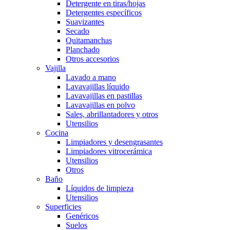
Detergente en tiras/hojas
Detergentes específicos
Suavizantes
Secado
Quitamanchas
Planchado
Otros accesorios
Vajilla
Lavado a mano
Lavavajillas líquido
Lavavajillas en pastillas
Lavavajillas en polvo
Sales, abrillantadores y otros
Utensilios
Cocina
Limpiadores y desengrasantes
Limpiadores vitrocerámica
Utensilios
Otros
Baño
Líquidos de limpieza
Utensilios
Superficies
Genéricos
Suelos