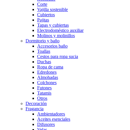
Corte
Vajilla sostenible
Cubiertos
Pajitas
Tapas y cubiertas
Electrodoméstico auxiliar
Molinos y molinillos
Dormitorio y baño
Accesorios baño
Toallas
Cestos para ropa sucia
Duchas
Ropa de cama
Edredones
Almohadas
Colchones
Futones
Tatamis
Otros
Decoración
Fragancia
Ambientadores
Aceites esenciales
Difusores
Velas