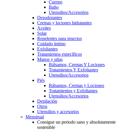
Cuerpo
Baño
Utensilios/Accesorios
Desodorantes
Cremas y lociones hidratantes
Aceites
Solar
Repelentes para insectos
Cuidado íntimo
Exfoliantes
Tratamientos específicos
Manos y uñas
Bálsamos, Cremas Y Lociones
Tratamientos Y Exfoliantes
Utensilios/Accesorios
Piés
Bálsamos, Cremas y Lociones
Tratamientos y Exfoliantes
Utensilios/Accesorios
Depilación
Otros
Utensilios y accesorios
Menstrual
Consigue un periodo sano y absolutamente
sostenible