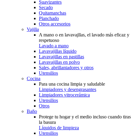
Suavizantes
Secado
Quitamanchas
Planchado
Otros accesorios
Vajilla
A mano o en lavavajllas, el lavado más eficaz y
respetuoso
Lavado a mano
Lavavajillas líquido
Lavavajillas en pastillas
Lavavajillas en polvo
Sales, abrillantadores y otros
Utensilios
Cocina
Para una cocina limpia y saludable
Limpiadores y desengrasantes
Limpiadores vitrocerámica
Utensilios
Otros
Baño
Protege tu hogar y el medio incluso cuando tiras
la basura
Líquidos de limpieza
Utensilios