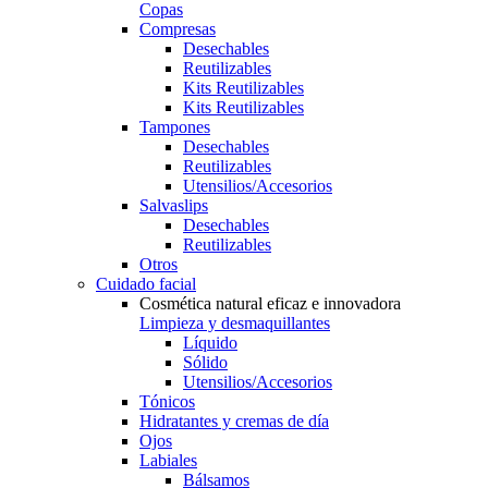
Copas
Compresas
Desechables
Reutilizables
Kits Reutilizables
Kits Reutilizables
Tampones
Desechables
Reutilizables
Utensilios/Accesorios
Salvaslips
Desechables
Reutilizables
Otros
Cuidado facial
Cosmética natural eficaz e innovadora
Limpieza y desmaquillantes
Líquido
Sólido
Utensilios/Accesorios
Tónicos
Hidratantes y cremas de día
Ojos
Labiales
Bálsamos