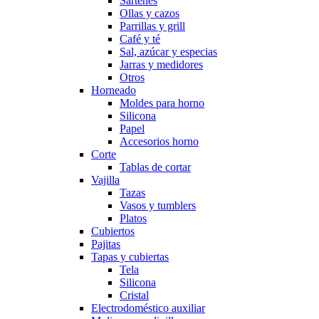
Sartenes
Ollas y cazos
Parrillas y grill
Café y té
Sal, azúcar y especias
Jarras y medidores
Otros
Horneado
Moldes para horno
Silicona
Papel
Accesorios horno
Corte
Tablas de cortar
Vajilla
Tazas
Vasos y tumblers
Platos
Cubiertos
Pajitas
Tapas y cubiertas
Tela
Silicona
Cristal
Electrodoméstico auxiliar