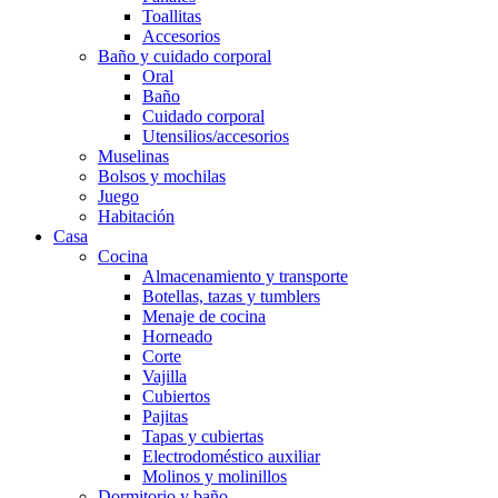
Toallitas
Accesorios
Baño y cuidado corporal
Oral
Baño
Cuidado corporal
Utensilios/accesorios
Muselinas
Bolsos y mochilas
Juego
Habitación
Casa
Cocina
Almacenamiento y transporte
Botellas, tazas y tumblers
Menaje de cocina
Horneado
Corte
Vajilla
Cubiertos
Pajitas
Tapas y cubiertas
Electrodoméstico auxiliar
Molinos y molinillos
Dormitorio y baño