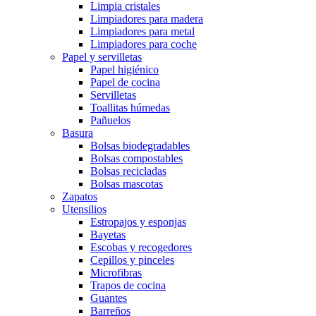
Limpia cristales
Limpiadores para madera
Limpiadores para metal
Limpiadores para coche
Papel y servilletas
Papel higiénico
Papel de cocina
Servilletas
Toallitas húmedas
Pañuelos
Basura
Bolsas biodegradables
Bolsas compostables
Bolsas recicladas
Bolsas mascotas
Zapatos
Utensilios
Estropajos y esponjas
Bayetas
Escobas y recogedores
Cepillos y pinceles
Microfibras
Trapos de cocina
Guantes
Barreños