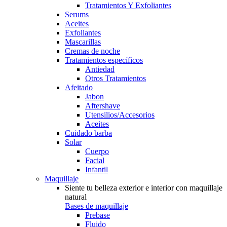
Tratamientos Y Exfoliantes
Serums
Aceites
Exfoliantes
Mascarillas
Cremas de noche
Tratamientos específicos
Antiedad
Otros Tratamientos
Afeitado
Jabon
Aftershave
Utensilios/Accesorios
Aceites
Cuidado barba
Solar
Cuerpo
Facial
Infantil
Maquillaje
Siente tu belleza exterior e interior con maquillaje
natural
Bases de maquillaje
Prebase
Fluido