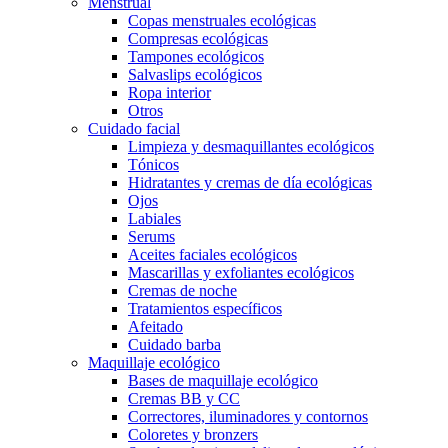
Menstrual
Copas menstruales ecológicas
Compresas ecológicas
Tampones ecológicos
Salvaslips ecológicos
Ropa interior
Otros
Cuidado facial
Limpieza y desmaquillantes ecológicos
Tónicos
Hidratantes y cremas de día ecológicas
Ojos
Labiales
Serums
Aceites faciales ecológicos
Mascarillas y exfoliantes ecológicos
Cremas de noche
Tratamientos específicos
Afeitado
Cuidado barba
Maquillaje ecológico
Bases de maquillaje ecológico
Cremas BB y CC
Correctores, iluminadores y contornos
Coloretes y bronzers