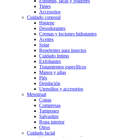
Espumas, lacas y fijadores
Tintes
Accesorios
Cuidado corporal
Higiene
Desodorantes
Cremas y lociones hidratantes
Aceites
Solar
Repelentes para insectos
Cuidado íntimo
Exfoliantes
Tratamientos específicos
Manos y uñas
Piés
Depilación
Utensilios y accesorios
Menstrual
Copas
Compresas
Tampones
Salvaslips
Ropa interior
Otros
Cuidado facial