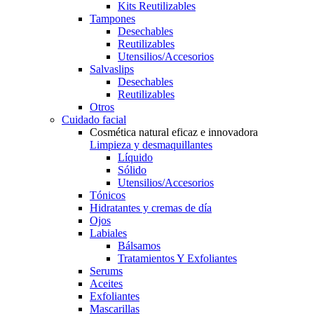
Kits Reutilizables
Tampones
Desechables
Reutilizables
Utensilios/Accesorios
Salvaslips
Desechables
Reutilizables
Otros
Cuidado facial
Cosmética natural eficaz e innovadora
Limpieza y desmaquillantes
Líquido
Sólido
Utensilios/Accesorios
Tónicos
Hidratantes y cremas de día
Ojos
Labiales
Bálsamos
Tratamientos Y Exfoliantes
Serums
Aceites
Exfoliantes
Mascarillas