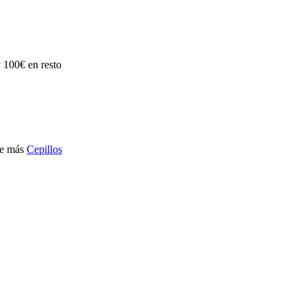
100€ en resto
de más
Cepillos