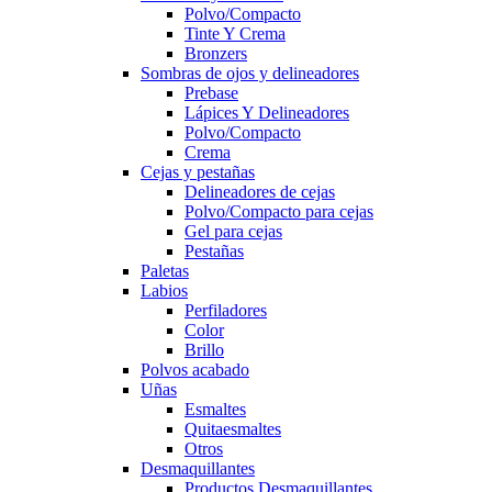
Polvo/Compacto
Tinte Y Crema
Bronzers
Sombras de ojos y delineadores
Prebase
Lápices Y Delineadores
Polvo/Compacto
Crema
Cejas y pestañas
Delineadores de cejas
Polvo/Compacto para cejas
Gel para cejas
Pestañas
Paletas
Labios
Perfiladores
Color
Brillo
Polvos acabado
Uñas
Esmaltes
Quitaesmaltes
Otros
Desmaquillantes
Productos Desmaquillantes