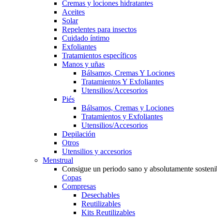
Cremas y lociones hidratantes
Aceites
Solar
Repelentes para insectos
Cuidado íntimo
Exfoliantes
Tratamientos específicos
Manos y uñas
Bálsamos, Cremas Y Lociones
Tratamientos Y Exfoliantes
Utensilios/Accesorios
Piés
Bálsamos, Cremas y Lociones
Tratamientos y Exfoliantes
Utensilios/Accesorios
Depilación
Otros
Utensilios y accesorios
Menstrual
Consigue un periodo sano y absolutamente sosteni
Copas
Compresas
Desechables
Reutilizables
Kits Reutilizables