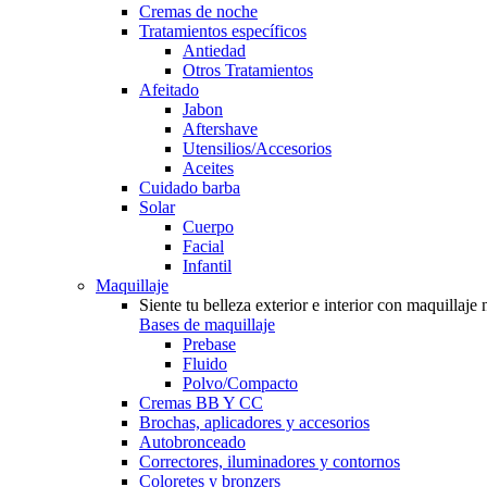
Cremas de noche
Tratamientos específicos
Antiedad
Otros Tratamientos
Afeitado
Jabon
Aftershave
Utensilios/Accesorios
Aceites
Cuidado barba
Solar
Cuerpo
Facial
Infantil
Maquillaje
Siente tu belleza exterior e interior con maquillaje 
Bases de maquillaje
Prebase
Fluido
Polvo/Compacto
Cremas BB Y CC
Brochas, aplicadores y accesorios
Autobronceado
Correctores, iluminadores y contornos
Coloretes y bronzers