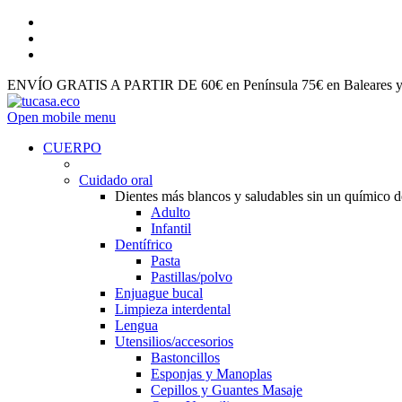
ENVÍO GRATIS A PARTIR DE 60€ en Península 75€ en Baleares y 
Open mobile menu
CUERPO
Cuidado oral
Dientes más blancos y saludables sin un químico 
Adulto
Infantil
Dentífrico
Pasta
Pastillas/polvo
Enjuague bucal
Limpieza interdental
Lengua
Utensilios/accesorios
Bastoncillos
Esponjas y Manoplas
Cepillos y Guantes Masaje