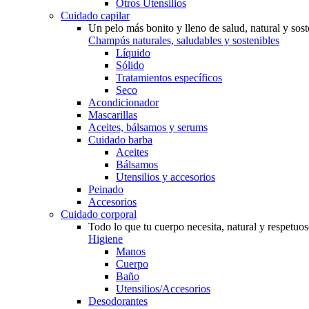
Otros Utensilios
Cuidado capilar
Un pelo más bonito y lleno de salud, natural y sost
Champús naturales, saludables y sostenibles
Líquido
Sólido
Tratamientos específicos
Seco
Acondicionador
Mascarillas
Aceites, bálsamos y serums
Cuidado barba
Aceites
Bálsamos
Utensilios y accesorios
Peinado
Accesorios
Cuidado corporal
Todo lo que tu cuerpo necesita, natural y respetuo
Higiene
Manos
Cuerpo
Baño
Utensilios/Accesorios
Desodorantes