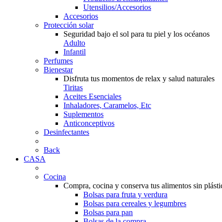
Utensilios/Accesorios
Accesorios
Protección solar
Seguridad bajo el sol para tu piel y los océanos
Adulto
Infantil
Perfumes
Bienestar
Disfruta tus momentos de relax y salud naturales
Tiritas
Aceites Esenciales
Inhaladores, Caramelos, Etc
Suplementos
Anticonceptivos
Desinfectantes
Back
CASA
Cocina
Compra, cocina y conserva tus alimentos sin plásti
Bolsas para fruta y verdura
Bolsas para cereales y legumbres
Bolsas para pan
Bolsas de la compra