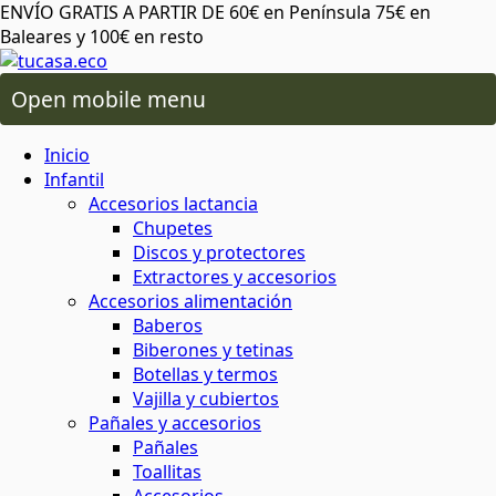
ENVÍO GRATIS A PARTIR DE 60€ en Península 75€ en
Baleares y 100€ en resto
Open mobile menu
 oral
os lactancia
Inicio
ico de más
 plásticos ni tóxicos
o ambiente o tu salud
áximo cuidado
para cereales y legumbres
ra snacks, bocadillos y almuerzos
 capilar
rio y baño
ios alimentación
Infantil
Accesorios lactancia
Chupetes
da del planeta
rma saludable y respetuosa
 y sostenibles
 corporal
ón
 y accesorios
Discos y protectores
Extractores y accesorios
Accesorios alimentación
atural y respetuoso con el medio
minantes
ia
Baberos
al
cuidado corporal
Biberones y tetinas
Botellas y termos
basura
Vajilla y cubiertos
 facial
ies
s
Pañales y accesorios
Pañales
 de insectos
mochilas
Toallitas
aje
servilletas