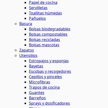
Papel de cocina
Servilletas
Toallitas húmedas
Pañuelos
Basura
Bolsas biodegradables
Bolsas compostables
Bolsas recicladas
Bolsas mascotas
Zapatos
Utensilios
Estropajos y esponjas
Bayetas
Escobas y recogedores
Cepillos y pinceles
Microfibras
Trapos de cocina
Guantes
Barreños
Sprays y dosificadores