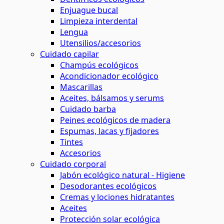
Enjuague bucal
Limpieza interdental
Lengua
Utensilios/accesorios
Cuidado capilar
Champús ecológicos
Acondicionador ecológico
Mascarillas
Aceites, bálsamos y serums
Cuidado barba
Peines ecológicos de madera
Espumas, lacas y fijadores
Tintes
Accesorios
Cuidado corporal
Jabón ecológico natural - Higiene
Desodorantes ecológicos
Cremas y lociones hidratantes
Aceites
Protección solar ecológica