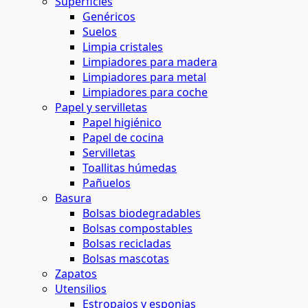
Superficies
Genéricos
Suelos
Limpia cristales
Limpiadores para madera
Limpiadores para metal
Limpiadores para coche
Papel y servilletas
Papel higiénico
Papel de cocina
Servilletas
Toallitas húmedas
Pañuelos
Basura
Bolsas biodegradables
Bolsas compostables
Bolsas recicladas
Bolsas mascotas
Zapatos
Utensilios
Estropajos y esponjas