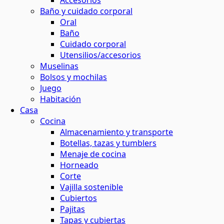
Accesorios
Baño y cuidado corporal
maquillaje natural
ina o el baño
 contornos
 y horticultura
Oral
ión solar
Baño
Cuidado corporal
basura
 de residuos
Utensilios/accesorios
s
Muselinas
Bolsos y mochilas
el agua
Juego
ar
os
Habitación
Casa
 y menos residuos
 energética
Cocina
tantes
Almacenamiento y transporte
Botellas, tazas y tumblers
s
Menaje de cocina
Horneado
Corte
ción
Vajilla sostenible
Cubiertos
Pajitas
os
Tapas y cubiertas